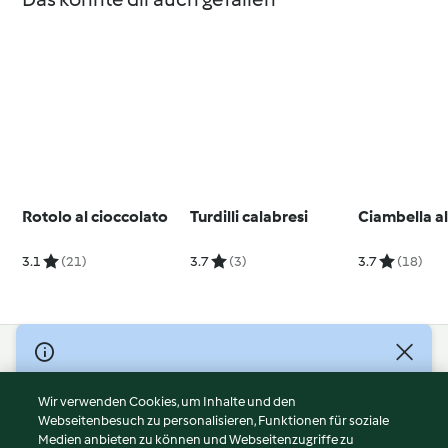
Rotolo al cioccolato
Turdilli calabresi
Ciambella a
3.1
(21)
3.7
(3)
3.7
(18)
© Copyright 2026
Nutzungsbedingungen
Wir verwenden Cookies, um Inhalte und den
Webseitenbesuch zu personalisieren, Funktionen für soziale
Datenschutzrichtlinien
Medien anbieten zu können und Webseitenzugriffe zu