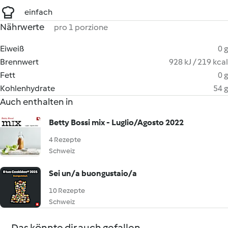
einfach
Nährwerte
pro 1 porzione
Eiweiß
0 g
Brennwert
928 kJ / 219 kcal
Fett
0 g
Kohlenhydrate
54 g
Auch enthalten in
Betty Bossi mix - Luglio/Agosto 2022
4 Rezepte
Schweiz
Sei un/a buongustaio/a
10 Rezepte
Schweiz
Das könnte dir auch gefallen