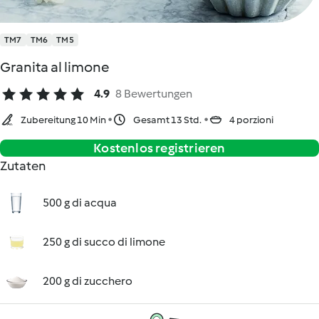
TM7
TM6
TM5
Granita al limone
4.9
8 Bewertungen
Zubereitung 10 Min
Gesamt 13 Std.
4 porzioni
Kostenlos registrieren
Zutaten
500 g di acqua
250 g di succo di limone
200 g di zucchero