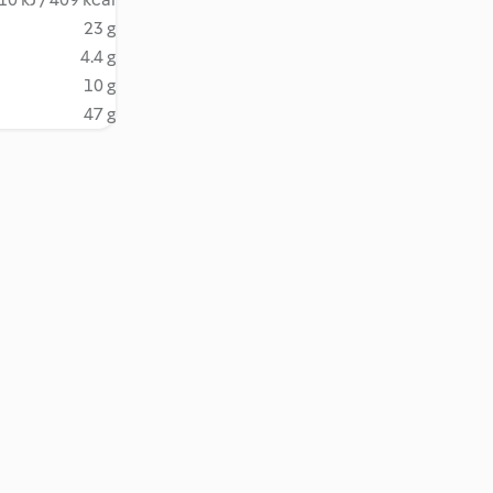
23 g
4.4 g
10 g
47 g