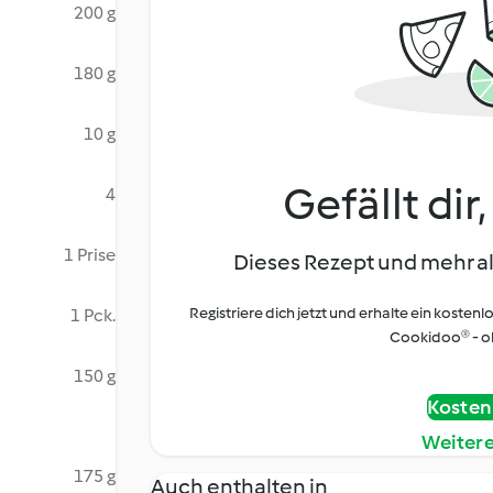
200 g
180 g
10 g
Gefällt dir
4
1 Prise
Dieses Rezept und mehr al
Registriere dich jetzt und erhalte ein kostenl
1 Pck.
Cookidoo® - oh
150 g
Kostenl
Weiter
175 g
Auch enthalten in