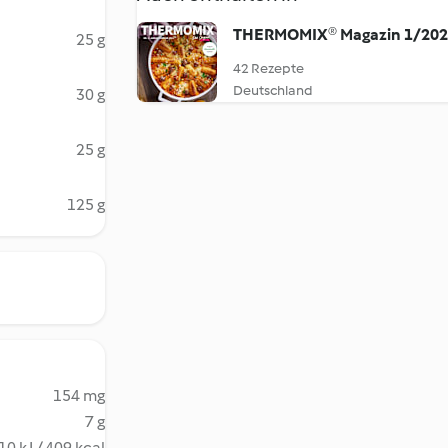
THERMOMIX® Magazin 1/20
25 g
42 Rezepte
Deutschland
30 g
25 g
125 g
154 mg
7 g
10 kJ / 409 kcal