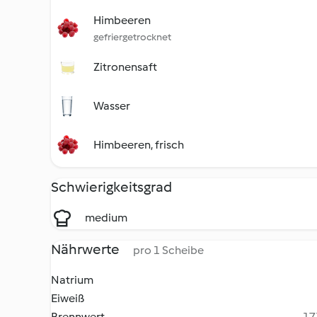
Himbeeren
gefriergetrocknet
Zitronensaft
Wasser
Himbeeren, frisch
Schwierigkeitsgrad
medium
Nährwerte
pro 1 Scheibe
Natrium
Eiweiß
Brennwert
17