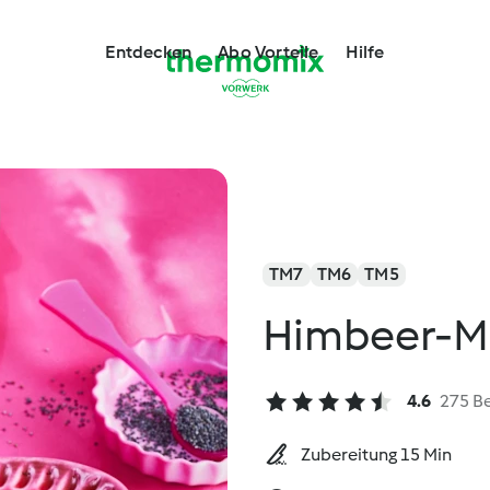
Entdecken
Abo Vorteile
Hilfe
TM7
TM6
TM5
Himbeer-M
4.6
275 B
Zubereitung 15 Min