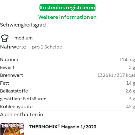
Kostenlos registrieren
Weitere Informationen
Schwierigkeitsgrad
medium
Nährwerte
pro 1 Scheibe
Natrium
124 mg
Eiweiß
5 g
Brennwert
1326 kJ / 317 kcal
Fett
14 g
Ballaststoffe
2.6 g
gesättigte Fettsäuren
3 g
Kohlenhydrate
45 g
Auch enthalten in
THERMOMIX® Magazin 1/2023