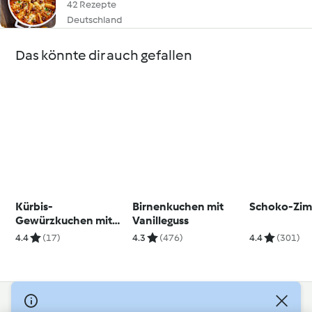
42 Rezepte
Deutschland
Das könnte dir auch gefallen
Kürbis-
Birnenkuchen mit
Schoko-Zim
Gewürzkuchen mit
Vanilleguss
Schokoladentröpfch
4.4
(17)
4.3
(476)
4.4
(301)
en
© Copyright 2026