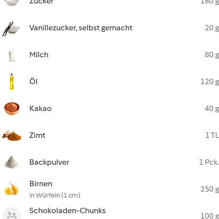
Zucker
180 g
Vanillezucker, selbst gemacht
20 g
Milch
80 g
Öl
120 g
Kakao
40 g
Zimt
1 TL
Backpulver
1 Pck.
Birnen
250 g
in Würfeln (1 cm)
Schokoladen-Chunks
100 g