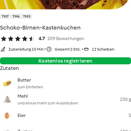
TM7
TM6
TM5
Schoko-Birnen-Kastenkuchen
4.7
209 Bewertungen
Zubereitung 15 Min
Gesamt 2 Std.
12 Scheiben
Kostenlos registrieren
Zutaten
Butter
zum Einfetten
Mehl
250 g
und etwas mehr zum Ausstäuben
Eier
3