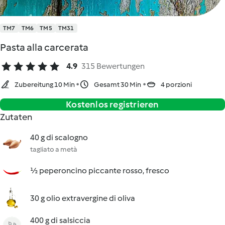
TM7
TM6
TM5
TM31
Pasta alla carcerata
4.9
315 Bewertungen
Zubereitung 10 Min
Gesamt 30 Min
4 porzioni
Kostenlos registrieren
Zutaten
40 g di scalogno
tagliato a metà
½ peperoncino piccante rosso, fresco
30 g olio extravergine di oliva
400 g di salsiccia