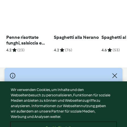
Penne risottate
Spaghetti alla Nerano
Spaghetti a
funghi, salsiccia e
castagne
4.2
(23)
4.2
(76)
4.6
(53)
© Copyright 2026
Nutzungsbedingungen
Wir verwenden Cookies, um Inhalte und den
Webseitenbesuch zu personalisieren, Funktionen für soziale
Datenschutzrichtlinien
Medien anbieten zu können und Webseitenzugriffe zu
Disclaimer
analysieren. Informationen zur Webseitennutzung geben
Impressum
wir außerdem an unsere Partner für soziale Medien,
Werbung und Analysen weiter.
Cookies
Inhalt melden