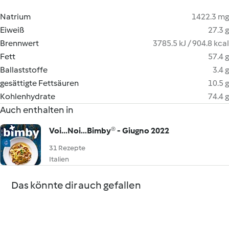
Natrium
1422.3 mg
Eiweiß
27.3 g
Brennwert
3785.5 kJ / 904.8 kcal
Fett
57.4 g
Ballaststoffe
3.4 g
gesättigte Fettsäuren
10.5 g
Kohlenhydrate
74.4 g
Auch enthalten in
Voi...Noi...Bimby® - Giugno 2022
31 Rezepte
Italien
Das könnte dir auch gefallen