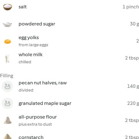
salt
1 pinch
powdered sugar
30 g
egg yolks
2
from large eggs
whole milk
2 tbsp
chilled
Filling
pecan nut halves, raw
140 g
divided
granulated maple sugar
220 g
all-purpose flour
2 tbsp
plus extra to dust
cornstarch
2 tbsp