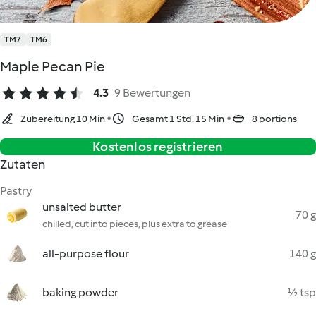
TM7
TM6
Maple Pecan Pie
4.3
9 Bewertungen
Zubereitung 10 Min
Gesamt 1 Std. 15 Min
8 portions
Kostenlos registrieren
Zutaten
Pastry
unsalted butter
70 g
chilled, cut into pieces, plus extra to grease
all-purpose flour
140 g
baking powder
½ tsp