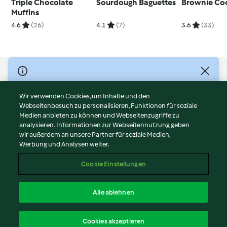
Triple Chocolate
Sourdough Baguettes
Brownie Coo
Muffins
4.6
(26)
4.1
(7)
3.6
(33)
© Copyright 2026
Nutzungsbedingungen
Wir verwenden Cookies, um Inhalte und den
Webseitenbesuch zu personalisieren, Funktionen für soziale
Datenschutzrichtlinien
Medien anbieten zu können und Webseitenzugriffe zu
Disclaimer
analysieren. Informationen zur Webseitennutzung geben
Impressum
wir außerdem an unsere Partner für soziale Medien,
Werbung und Analysen weiter.
Cookies
Inhalt melden
Cookie Einstellungen
Abo kündigen
Vertrag widerrufen
Alle ablehnen
Erklärung zur Barrierefreiheit
Deutsch
Cookies akzeptieren