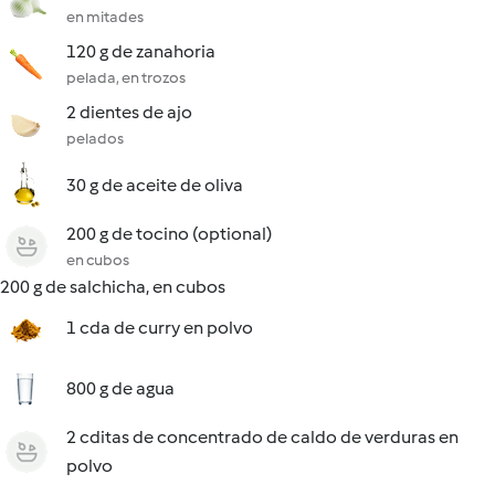
en mitades
120 g de zanahoria
pelada, en trozos
2 dientes de ajo
pelados
30 g de aceite de oliva
200 g de tocino (optional)
en cubos
200 g de salchicha, en cubos
1 cda de curry en polvo
800 g de agua
2 cditas de concentrado de caldo de verduras en
polvo