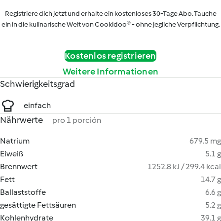
Registriere dich jetzt und erhalte ein kostenloses 30-Tage Abo. Tauche
ein in die kulinarische Welt von Cookidoo® - ohne jegliche Verpflichtung.
Kostenlos registrieren
Weitere Informationen
Schwierigkeitsgrad
einfach
Nährwerte
pro 1 porción
Natrium
679.5 mg
Eiweiß
5.1 g
Brennwert
1252.8 kJ / 299.4 kcal
Fett
14.7 g
Ballaststoffe
6.6 g
gesättigte Fettsäuren
5.2 g
Kohlenhydrate
39.1 g