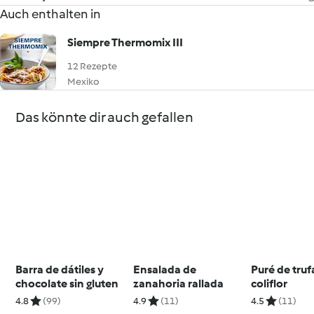
Auch enthalten in
Siempre Thermomix III
12 Rezepte
Mexiko
Das könnte dir auch gefallen
Barra de dátiles y
Ensalada de
Puré de truf
chocolate sin gluten
zanahoria rallada
coliflor
4.8
(99)
4.9
(11)
4.5
(11)