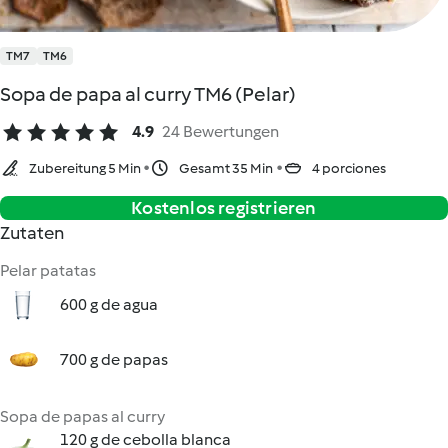
TM7
TM6
Sopa de papa al curry TM6 (Pelar)
4.9
24 Bewertungen
Zubereitung 5 Min
Gesamt 35 Min
4 porciones
Kostenlos registrieren
Zutaten
Pelar patatas
600 g de agua
700 g de papas
Sopa de papas al curry
120 g de cebolla blanca