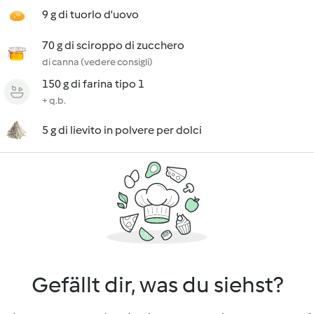
9 g di tuorlo d'uovo
70 g di sciroppo di zucchero
di canna (vedere consigli)
150 g di farina tipo 1
+ q.b.
5 g di lievito in polvere per dolci
Gefällt dir, was du siehst?