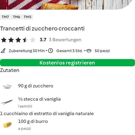
TM7
TM6
TM5
Trancetti di zucchero croccanti
3.7
3 Bewertungen
Zubereitung 30 Min
Gesamt 3 Std.
50 pezzi
Kostenlos registrieren
Zutaten
90 g di zucchero
½ stecca di vaniglia
i semini
1 cucchiaino di estratto di vaniglia naturale
100 g di burro
a pezzi