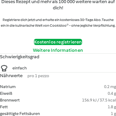
Dieses Rezept und mehr als 100 000 weitere warten auf
dich!
Registriere dich jetzt und erhalte ein kostenloses 30-Tage Abo. Tauche
ein in die kulinarische Welt von Cookidoo® - ohne jegliche Verpflichtung.
Kostenlos registrieren
Weitere Informationen
Schwierigkeitsgrad
einfach
Nährwerte
pro 1 pezzo
Natrium
0.2 mg
Eiweiß
0.4 g
Brennwert
156.9 kJ / 37.5 kcal
Fett
1.8 g
gesättigte Fettsäuren
1 g