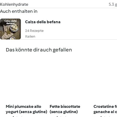
Kohlenhydrate
5.3 g
Auch enthalten in
Calza della befana
24 Rezepte
Italien
Das könnte dir auch gefallen
Mini plumcake allo
Fette biscottate
Crostatine f
yogurt (senza glutine)
(senza glutine)
ganache al 