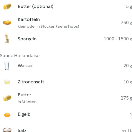
Butter (optional)
5 g
Kartoffeln
750 g
klein oder in Stücken (siehe Tipps)
Spargeln
1000 - 1500 g
Sauce Hollandaise
Wasser
20 g
Zitronensaft
10 g
Butter
175 g
in Stücken
Eigelb
4
Salz
½ TL