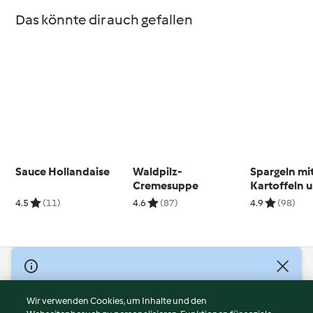
Das könnte dir auch gefallen
Sauce Hollandaise
Waldpilz-
Spargeln mi
Cremesuppe
Kartoffeln 
Joghurtholl
4.5
(11)
4.6
(87)
4.9
(98)
© Copyright 2026
Nutzungsbedingungen
Wir verwenden Cookies, um Inhalte und den