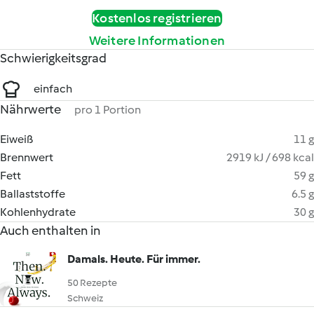
Kostenlos registrieren
Weitere Informationen
Schwierigkeitsgrad
einfach
Nährwerte
pro 1 Portion
Eiweiß
11 g
Brennwert
2919 kJ / 698 kcal
Fett
59 g
Ballaststoffe
6.5 g
Kohlenhydrate
30 g
Auch enthalten in
Damals. Heute. Für immer.
50 Rezepte
Schweiz