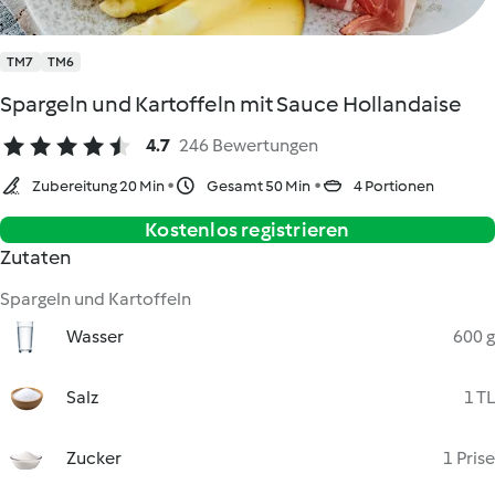
TM7
TM6
Spargeln und Kartoffeln mit Sauce Hollandaise
4.7
246 Bewertungen
Zubereitung 20 Min
Gesamt 50 Min
4 Portionen
Kostenlos registrieren
Zutaten
Spargeln und Kartoffeln
Wasser
600 g
Salz
1 TL
Zucker
1 Prise