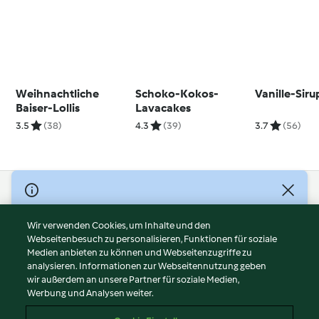
Weihnachtliche
Schoko-Kokos-
Vanille-Siru
Baiser-Lollis
Lavacakes
3.5
(38)
4.3
(39)
3.7
(56)
© Copyright 2026
Nutzungsbedingungen
Wir verwenden Cookies, um Inhalte und den
Webseitenbesuch zu personalisieren, Funktionen für soziale
Datenschutzrichtlinien
Medien anbieten zu können und Webseitenzugriffe zu
Disclaimer
analysieren. Informationen zur Webseitennutzung geben
Impressum
wir außerdem an unsere Partner für soziale Medien,
Werbung und Analysen weiter.
Cookies
Inhalt melden