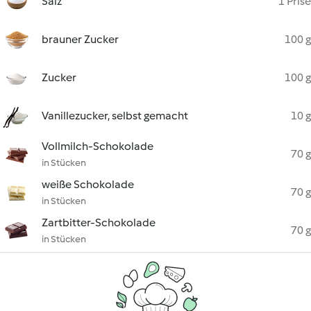
Salz
1 Prise
brauner Zucker
100 g
Zucker
100 g
Vanillezucker, selbst gemacht
10 g
Vollmilch-Schokolade
70 g
in Stücken
weiße Schokolade
70 g
in Stücken
Zartbitter-Schokolade
70 g
in Stücken