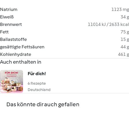
Natrium
1123 mg
Eiweiß
34 g
Brennwert
11014 kJ / 2633 kcal
Fett
75 g
Ballaststoffe
15 g
gesättigte Fettsäuren
44 g
Kohlenhydrate
461 g
Auch enthalten in
Für dich!
6 Rezepte
Deutschland
Das könnte dir auch gefallen