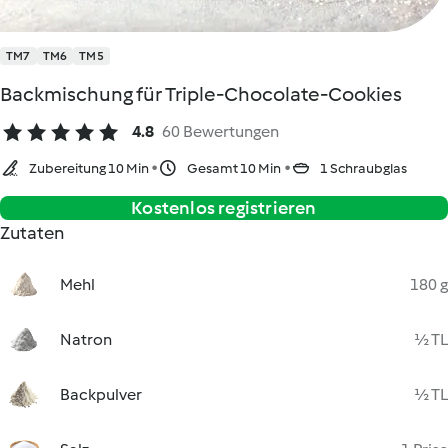
TM7
TM6
TM5
Backmischung für Triple-Chocolate-Cookies
4.8
60 Bewertungen
Zubereitung 10 Min
Gesamt 10 Min
1 Schraubglas
Kostenlos registrieren
Zutaten
Mehl
180 g
Natron
½ TL
Backpulver
½ TL