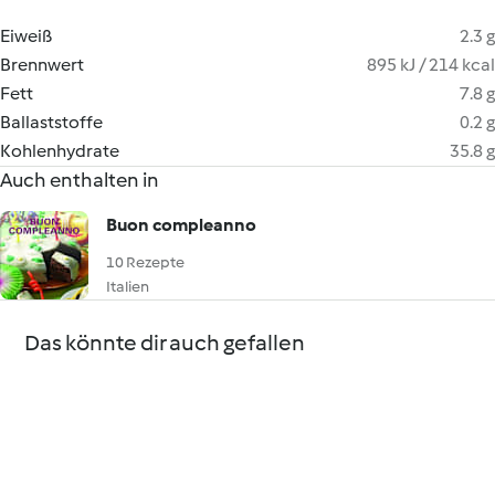
Eiweiß
2.3 g
Brennwert
895 kJ / 214 kcal
Fett
7.8 g
Ballaststoffe
0.2 g
Kohlenhydrate
35.8 g
Auch enthalten in
Buon compleanno
10 Rezepte
Italien
Das könnte dir auch gefallen