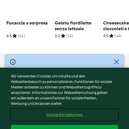
Focaccia a sorpresa
Gelato fiordilatte
Cheesecake 
senza lattosio
cioccolati e
4.5
(61)
3.1
(10)
4.5
(44)
© Copyright 2026
Nutzungsbedingungen
Wir verwenden Cookies, um Inhalte und den
Webseitenbesuch zu personalisieren, Funktionen für soziale
Datenschutzrichtlinien
Medien anbieten zu können und Webseitenzugriffe zu
Disclaimer
analysieren. Informationen zur Webseitennutzung geben
Impressum
wir außerdem an unsere Partner für soziale Medien,
Werbung und Analysen weiter.
Cookies
Inhalt melden
Cookie Einstellungen
Abo kündigen
Vertrag widerrufen