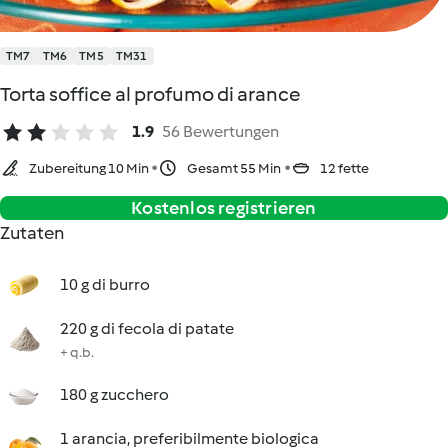
TM7
TM6
TM5
TM31
Torta soffice al profumo di arance
1.9
56 Bewertungen
Zubereitung 10 Min
Gesamt 55 Min
12 fette
Kostenlos registrieren
Zutaten
10 g di burro
220 g di fecola di patate
+ q.b.
180 g zucchero
1 arancia, preferibilmente biologica