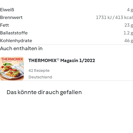
Eiweiß
4 g
Brennwert
1731 kJ / 413 kcal
Fett
23 g
Ballaststoffe
1.2 g
Kohlenhydrate
46 g
Auch enthalten in
THERMOMIX® Magazin 1/2022
42 Rezepte
Deutschland
Das könnte dir auch gefallen