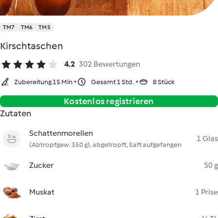
TM7
TM6
TM5
Kirschtaschen
4.2
302 Bewertungen
Zubereitung 15 Min
Gesamt 1 Std.
8 Stück
Kostenlos registrieren
Zutaten
Schattenmorellen
1 Glas
(Abtropfgew. 350 g), abgetropft, Saft aufgefangen
Zucker
50 g
Muskat
1 Prise