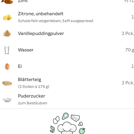
Zimt
½ TL
Zitrone, unbehandelt
1
Schale fein abgerieben, Saft ausgepresst
Vanillepuddingpulver
2 Pck.
Wasser
70 g
Ei
1
Blätterteig
2 Pck.
(2 Rollen à 275 g)
Puderzucker
zum Bestäuben