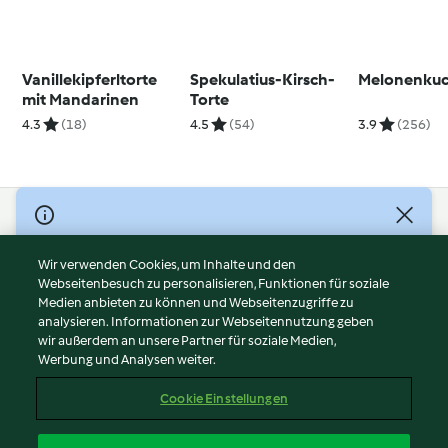
Vanillekipferltorte
Spekulatius-Kirsch-
Melonenku
mit Mandarinen
Torte
4.3
(18)
4.5
(54)
3.9
(256)
© Copyright 2026
Nutzungsbedingungen
Wir verwenden Cookies, um Inhalte und den
Webseitenbesuch zu personalisieren, Funktionen für soziale
Datenschutzrichtlinien
Medien anbieten zu können und Webseitenzugriffe zu
Disclaimer
analysieren. Informationen zur Webseitennutzung geben
Impressum
wir außerdem an unsere Partner für soziale Medien,
Werbung und Analysen weiter.
Cookies
Inhalt melden
Cookie Einstellungen
Abo kündigen
Vertrag widerrufen