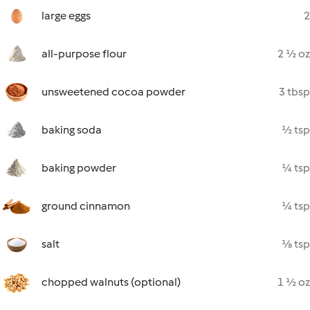
large eggs
2
all-purpose flour
2 ½ oz
unsweetened cocoa powder
3 tbsp
baking soda
½ tsp
baking powder
¼ tsp
ground cinnamon
¼ tsp
salt
⅛ tsp
chopped walnuts (optional)
1 ½ oz