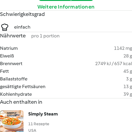
Weitere Informationen
Schwierigkeitsgrad
einfach
Nährwerte
pro 1 portion
Natrium
1142 mg
Eiweiß
28 g
Brennwert
2749 kJ / 657 kcal
Fett
45 g
Ballaststoffe
3 g
gesättigte Fettsäuren
13 g
Kohlenhydrate
39 g
Auch enthalten in
Simply Steam
11 Rezepte
USA