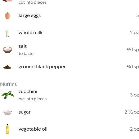
cut into pieces
large eggs
5
whole milk
2 oz
salt
½ tsp
to taste
ground black pepper
⅛ tsp
Muffins
zucchini
3 oz
cut into pieces
sugar
2 ½ oz
vegetable oil
2 oz