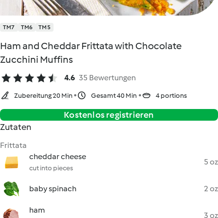
TM7
TM6
TM5
Ham and Cheddar Frittata with Chocolate
Zucchini Muffins
4.6
35 Bewertungen
Zubereitung 20 Min
Gesamt 40 Min
4 portions
Kostenlos registrieren
Zutaten
Frittata
cheddar cheese
5 oz
cut into pieces
baby spinach
2 oz
ham
3 oz