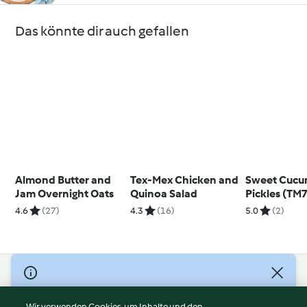
Das könnte dir auch gefallen
Almond Butter and
Tex-Mex Chicken and
Sweet Cucu
Jam Overnight Oats
Quinoa Salad
Pickles (TM
4.6
(27)
4.3
(16)
5.0
(2)
© Copyright 2026
Nutzungsbedingungen
Wir verwenden Cookies, um Inhalte und den