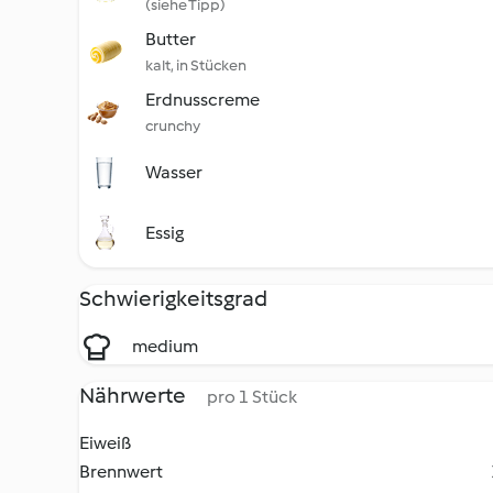
(siehe Tipp)
Butter
kalt, in Stücken
Erdnusscreme
crunchy
Wasser
Essig
Schwierigkeitsgrad
medium
Nährwerte
pro 1 Stück
Eiweiß
Brennwert