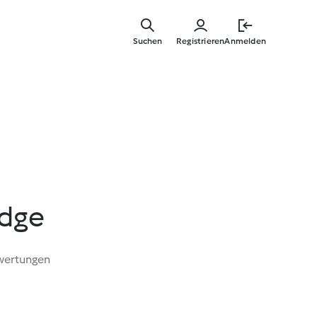
Springe
zum
Suchen
Registrieren
Anmelden
Hauptinha
udge
wertungen