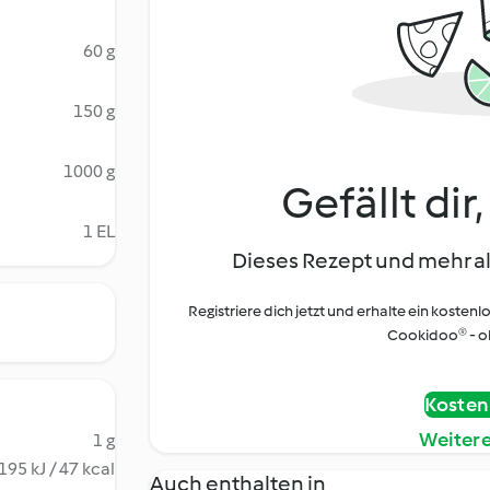
60 g
150 g
1000 g
Gefällt dir
1 EL
Dieses Rezept und mehr al
Registriere dich jetzt und erhalte ein kostenl
Cookidoo® - oh
Kostenl
Weiter
1 g
195 kJ / 47 kcal
Auch enthalten in