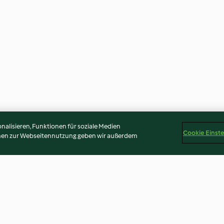
alisieren, Funktionen für soziale Medien
Cookie Einst
onen zur Webseitennutzung geben wir außerdem
r
Laugenzopf
Chai-Latte-Pulv