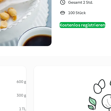
Gesamt 2 Std.
100 Stück
Kostenlos registrieren
600 g
300 g
1 TL