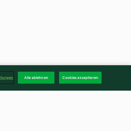
ellungen
Alle ablehnen
Cookies akzeptieren
er
Pistazien-Karamell-Toffees