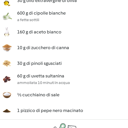
30 g olio extravergine di oliva
600 g di cipolle bianche
a fette sottili
160 g di aceto bianco
10 g di zucchero di canna
30 g di pinoli sgusciati
60 g di uvetta sultanina
ammollata 10 minuti in acqua
½ cucchiaino di sale
1 pizzico di pepe nero macinato