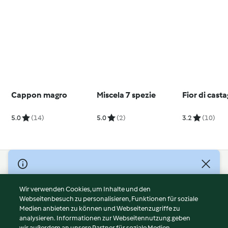
Cappon magro
Miscela 7 spezie
Fior di cast
5.0
(14)
5.0
(2)
3.2
(10)
© Copyright 2026
Nutzungsbedingungen
Wir verwenden Cookies, um Inhalte und den
Webseitenbesuch zu personalisieren, Funktionen für soziale
Datenschutzrichtlinien
Medien anbieten zu können und Webseitenzugriffe zu
Disclaimer
analysieren. Informationen zur Webseitennutzung geben
Impressum
wir außerdem an unsere Partner für soziale Medien,