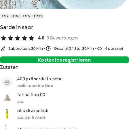
TM7
TM6
TM5
TM31
Sarde in saor
4.8
9 Bewertungen
Zubereitung 30 Min
Gesamt 24 Std. 30 Min
4 porzioni
Kostenlos registrieren
Zutaten
400 g di sarde fresche
pulite, aperte a libro
farina tipo 00
q.b.
olio di arachidi
q.b. per friggere