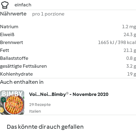
einfach
Nährwerte
pro 1 porzione
Natrium
1.2 mg
Eiweiß
24.3 g
Brennwert
1665 kJ / 398 kcal
Fett
21.1 g
Ballaststoffe
0.8 g
gesättigte Fettsäuren
3.2 g
Kohlenhydrate
19 g
Auch enthalten in
Voi...Noi...Bimby® - Novembre 2020
29 Rezepte
Italien
Das könnte dir auch gefallen