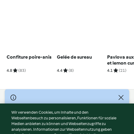
Confiture poire-anis
Gelée de sureau
Pavlova aux
et lemon cu
4.8
(83)
4.4
(8)
4.1
(21)
© Copyright 2026
Nutzungsbedingungen
Wir verwenden Cookies, um Inhalte und den
Webseitenbesuch zu personalisieren, Funktionen für soziale
Datenschutzrichtlinien
Medien anbieten zu können und Webseitenzugriffe zu
Disclaimer
analysieren. Informationen zur Webseitennutzung geben