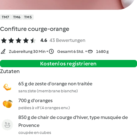
TM7
TM6
TM5
Confiture courge-orange
4.6
43 Bewertungen
Zubereitung 30 Min
Gesamt 6 Std.
1680 g
Kostenlos registrieren
Zutaten
65 g de zeste d'orange non traitée
sans ziste (membrane blanche)
700 g d'oranges
pelées à vif (4 oranges env.)
850 g de chair de courge d'hiver, type musquée de
Provence
coupée en cubes