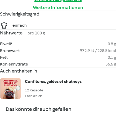
Weitere Informationen
Schwierigkeitsgrad
einfach
Nährwerte
pro 100 g
Eiweiß
0.8 g
Brennwert
972.9 kJ / 228.5 kcal
Fett
0.1 g
Kohlenhydrate
56.6 g
Auch enthalten in
Confitures, gelées et chutneys
12 Rezepte
Frankreich
Das könnte dir auch gefallen