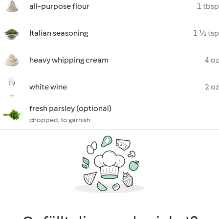
all-purpose flour
1 tbsp
Italian seasoning
1 ½ tsp
heavy whipping cream
4 oz
white wine
2 oz
fresh parsley (optional)
chopped, to garnish