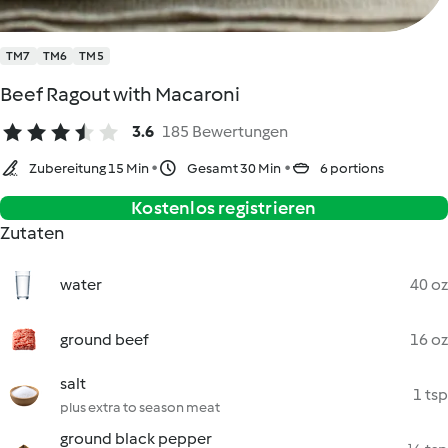
TM7
TM6
TM5
Beef Ragout with Macaroni
3.6
185 Bewertungen
Zubereitung 15 Min
Gesamt 30 Min
6 portions
Kostenlos registrieren
Zutaten
water
40 oz
ground beef
16 oz
salt
1 tsp
plus extra to season meat
ground black pepper