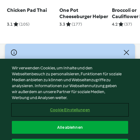
Chicken Pad Thai
One Pot
Broccoli or
Cheeseburger Helper
Cauliflower 
3.1
(105)
3.3
(177)
4.2
(37)
© Copyright 2026
Nutzungsbedingungen
Wir verwenden Cookies, um Inhalte und den
Webseitenbesuch zu personalisieren, Funktionen für soziale
Datenschutzrichtlinien
Medien anbieten zu können und Webseitenzugriffe zu
Disclaimer
analysieren. Informationen zur Webseitennutzung geben
Impressum
wir außerdem an unsere Partner für soziale Medien,
Werbung und Analysen weiter.
Cookies
Inhalt melden
Cookie Einstellungen
Abo kündigen
Vertrag widerrufen
Alle ablehnen
Erklärung zur Barrierefreiheit