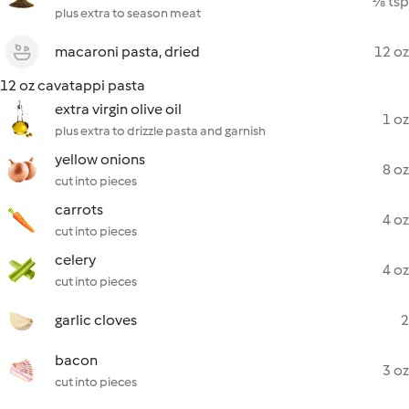
⅛ tsp
plus extra to season meat
macaroni pasta, dried
12 oz
12 oz cavatappi pasta
extra virgin olive oil
1 oz
plus extra to drizzle pasta and garnish
yellow onions
8 oz
cut into pieces
carrots
4 oz
cut into pieces
celery
4 oz
cut into pieces
garlic cloves
2
bacon
3 oz
cut into pieces