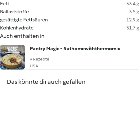
Fett
33.4 g
Ballaststoffe
3.5 g
gesättigte Fettsäuren
12.9 g
Kohlenhydrate
51.7 g
Auch enthalten in
Pantry Magic - #athomewiththermomix
9 Rezepte
USA
Das könnte dir auch gefallen