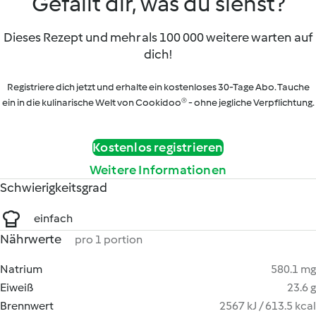
Gefällt dir, was du siehst?
Dieses Rezept und mehr als 100 000 weitere warten auf
dich!
Registriere dich jetzt und erhalte ein kostenloses 30-Tage Abo. Tauche
ein in die kulinarische Welt von Cookidoo® - ohne jegliche Verpflichtung.
Kostenlos registrieren
Weitere Informationen
Schwierigkeitsgrad
einfach
Nährwerte
pro 1 portion
Natrium
580.1 mg
Eiweiß
23.6 g
Brennwert
2567 kJ / 613.5 kcal