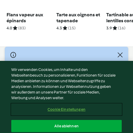
Flans vapeur aux
Tarte aux oignons et
Tartinable a
épinards
tapenade
lentilles cora
breton
4.0
(83)
4.3
(15)
3.9
(16)
© Copyright 2026
Nutzungsbedingungen
Wir verwenden Cookies, um Inhalte und den
Webseitenbesuch zu personalisieren, Funktionen für soziale
Datenschutzrichtlinien
Medien anbieten zu können und Webseitenzugriffe zu
Disclaimer
analysieren. Informationen zur Webseitennutzung geben
Impressum
wir außerdem an unsere Partner für soziale Medien,
Werbung und Analysen weiter.
Cookies
Inhalt melden
Cookie Einstellungen
Abo kündigen
Vertrag widerrufen
Alle ablehnen
Erklärung zur Barrierefreiheit