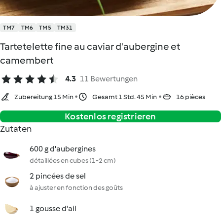
TM7
TM6
TM5
TM31
Tartetelette fine au caviar d'aubergine et
camembert
4.3
11 Bewertungen
Zubereitung 15 Min
Gesamt 1 Std. 45 Min
16 pièces
Kostenlos registrieren
Zutaten
600 g d'aubergines
détaillées en cubes (1-2 cm)
2 pincées de sel
à ajuster en fonction des goûts
1 gousse d'ail