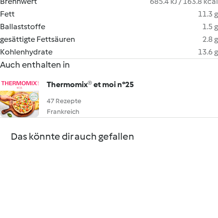
Brennwert
685.4 kJ / 163.8 kcal
Fett
11.3 g
Ballaststoffe
1.5 g
gesättigte Fettsäuren
2.8 g
Kohlenhydrate
13.6 g
Auch enthalten in
Thermomix® et moi n°25
47 Rezepte
Frankreich
Das könnte dir auch gefallen