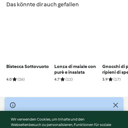
Das könnte dir auch gefallen
Bistecca Sottovuoto
Lonza di maiale con
Gnocchi di 
purè e insalata
ripieni di sp
4.0
(26)
4.7
(12)
3.9
(17)
© Copyright 2026
Nutzungsbedingungen
Wir verwenden Cookies, um Inhalte und den
Webseitenbesuch zu personalisieren, Funktionen für soziale
Datenschutzrichtlinien