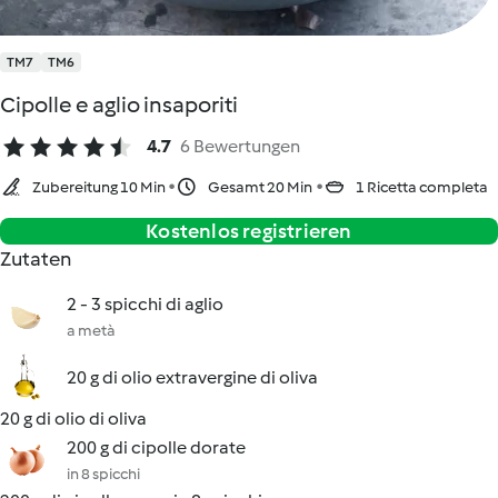
TM7
TM6
Cipolle e aglio insaporiti
4.7
6 Bewertungen
Zubereitung 10 Min
Gesamt 20 Min
1 Ricetta completa
Kostenlos registrieren
Zutaten
2 - 3 spicchi di aglio
a metà
20 g di olio extravergine di oliva
20 g di olio di oliva
200 g di cipolle dorate
in 8 spicchi