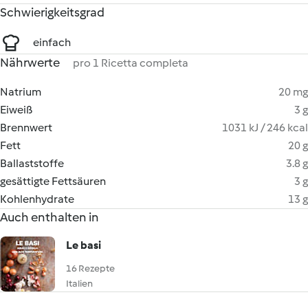
Schwierigkeitsgrad
einfach
Nährwerte
pro 1 Ricetta completa
Natrium
20 mg
Eiweiß
3 g
Brennwert
1031 kJ / 246 kcal
Fett
20 g
Ballaststoffe
3.8 g
gesättigte Fettsäuren
3 g
Kohlenhydrate
13 g
Auch enthalten in
Le basi
16 Rezepte
Italien