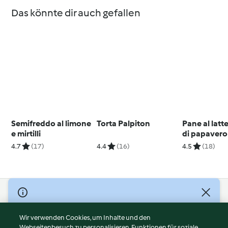
Das könnte dir auch gefallen
Semifreddo al limone
Torta Palpiton
Pane al latt
e mirtilli
di papavero
4.7
(17)
4.4
(16)
4.5
(18)
© Copyright 2026
Nutzungsbedingungen
Wir verwenden Cookies, um Inhalte und den
Webseitenbesuch zu personalisieren, Funktionen für soziale