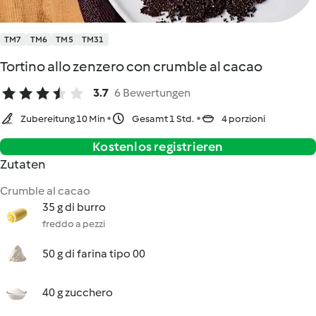
TM7
TM6
TM5
TM31
Tortino allo zenzero con crumble al cacao
3.7
6 Bewertungen
Zubereitung 10 Min
Gesamt 1 Std.
4 porzioni
Kostenlos registrieren
Zutaten
Crumble al cacao
35 g di burro
freddo a pezzi
50 g di farina tipo 00
40 g zucchero