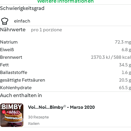
Weitere Informationen
Schwierigkeitsgrad
einfach
Nährwerte
pro 1 porzione
Natrium
72.3 mg
Eiweiß
6.8 g
Brennwert
2370.3 kJ / 588 kcal
Fett
34.5 g
Ballaststoffe
1.6 g
gesättigte Fettsäuren
20.5 g
Kohlenhydrate
65.5 g
Auch enthalten in
Voi...Noi...Bimby® - Marzo 2020
30 Rezepte
Italien