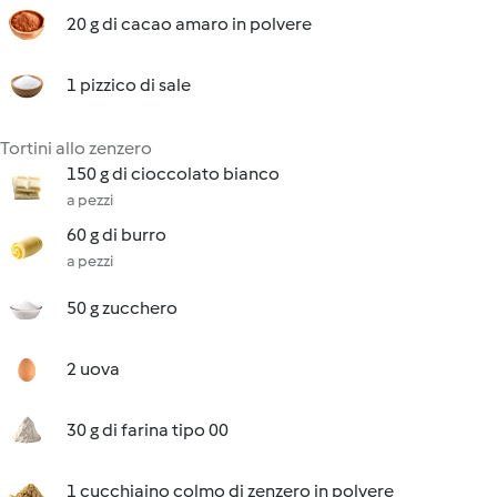
20 g di cacao amaro in polvere
1 pizzico di sale
Tortini allo zenzero
150 g di cioccolato bianco
a pezzi
60 g di burro
a pezzi
50 g zucchero
2 uova
30 g di farina tipo 00
1 cucchiaino colmo di zenzero in polvere