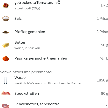
getrocknete Tomaten, in Öl
1 - 2
abgetropft (25 g)
Salz
1 Prise
Pfeffer, gemahlen
1 Prise
Butter
50 g
weich, in Stücken
Paprika, geräuchert, gemahlen
½ TL
Schweinsfilet im Speckmantel
Wasser
1850 g
zusätzlich Wasser zum Eintauchen der Beutel
Speckstreifen
80 g
Schweinefilet, sehenenfrei
1