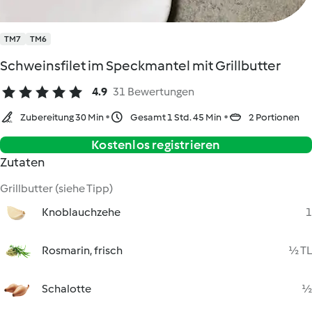
TM7
TM6
Schweinsfilet im Speckmantel mit Grillbutter
4.9
31 Bewertungen
Zubereitung 30 Min
Gesamt 1 Std. 45 Min
2 Portionen
Kostenlos registrieren
Zutaten
Grillbutter (siehe Tipp)
Knoblauchzehe
1
Rosmarin, frisch
½ TL
Schalotte
½