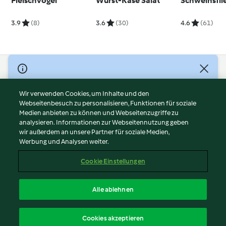
Fleischvögel
Wurst-Käse Salat
Schweinsfile
3.9
(8)
3.6
(30)
4.6
(61)
© Copyright 2026
Nutzungsbedingungen
Wir verwenden Cookies, um Inhalte und den
Webseitenbesuch zu personalisieren, Funktionen für soziale
Datenschutzrichtlinien
Medien anbieten zu können und Webseitenzugriffe zu
Disclaimer
analysieren. Informationen zur Webseitennutzung geben
Impressum
wir außerdem an unsere Partner für soziale Medien,
Werbung und Analysen weiter.
Cookies
Inhalt melden
Cookie Einstellungen
Abo kündigen
Vertrag widerrufen
Alle ablehnen
Erklärung zur Barrierefreiheit
Deutsch
Cookies akzeptieren