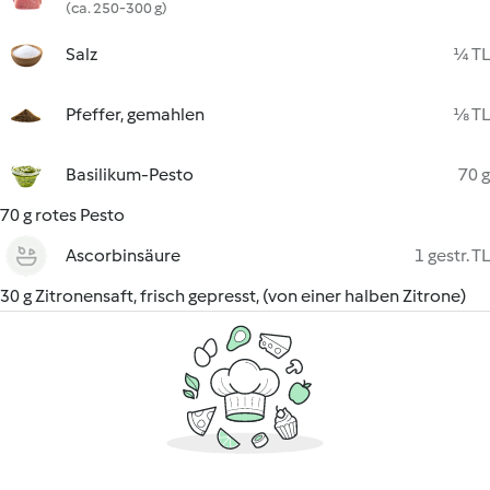
(ca. 250-300 g)
Salz
¼ TL
Pfeffer, gemahlen
⅛ TL
Basilikum-Pesto
70 g
70 g rotes Pesto
Ascorbinsäure
1 gestr. TL
30 g Zitronensaft, frisch gepresst, (von einer halben Zitrone)