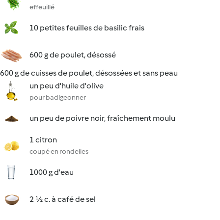
effeuillé
10 petites feuilles de basilic frais
600 g de poulet, désossé
600 g de cuisses de poulet, désossées et sans peau
un peu d'huile d'olive
pour badigeonner
un peu de poivre noir, fraîchement moulu
1 citron
coupé en rondelles
1000 g d'eau
2 ½ c. à café de sel