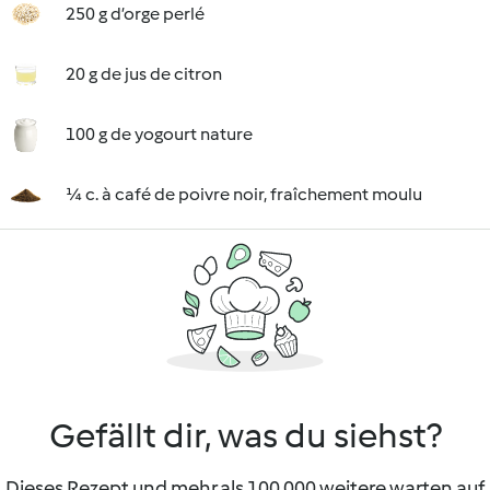
250 g d’orge perlé
20 g de jus de citron
100 g de yogourt nature
¼ c. à café de poivre noir, fraîchement moulu
Gefällt dir, was du siehst?
Dieses Rezept und mehr als 100 000 weitere warten auf