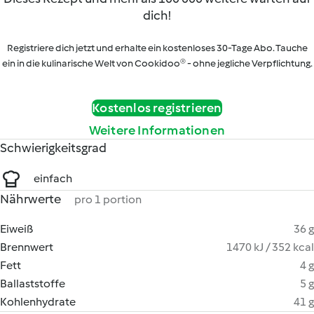
dich!
Registriere dich jetzt und erhalte ein kostenloses 30-Tage Abo. Tauche
ein in die kulinarische Welt von Cookidoo® - ohne jegliche Verpflichtung.
Kostenlos registrieren
Weitere Informationen
Schwierigkeitsgrad
einfach
Nährwerte
pro 1 portion
Eiweiß
36 g
Brennwert
1470 kJ / 352 kcal
Fett
4 g
Ballaststoffe
5 g
Kohlenhydrate
41 g