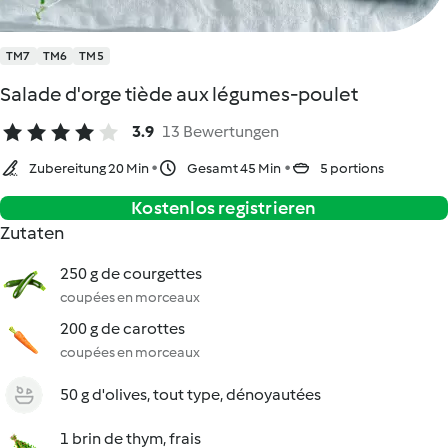
TM7
TM6
TM5
Salade d'orge tiède aux légumes-poulet
3.9
13 Bewertungen
Zubereitung 20 Min
Gesamt 45 Min
5 portions
Kostenlos registrieren
Zutaten
250 g de courgettes
coupées en morceaux
200 g de carottes
coupées en morceaux
50 g d'olives, tout type, dénoyautées
1 brin de thym, frais