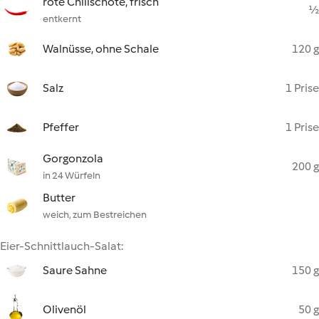
rote Chilischote, frisch
½
entkernt
Walnüsse, ohne Schale
120 g
Salz
1 Prise
Pfeffer
1 Prise
Gorgonzola
200 g
in 24 Würfeln
Butter
weich, zum Bestreichen
Eier-Schnittlauch-Salat:
Saure Sahne
150 g
Olivenöl
50 g