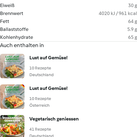
Eiweiß
30 g
Brennwert
4020 kJ / 961 kcal
Fett
64 g
Ballaststoffe
5.9 g
Kohlenhydrate
65 g
Auch enthalten in
Lust auf Gemüse!
10 Rezepte
Deutschland
Lust auf Gemüse!
10 Rezepte
Österreich
Vegetarisch geniessen
41 Rezepte
Deutschland