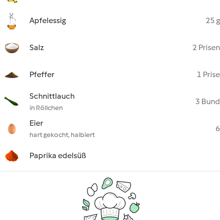
Apfelessig
25 g
Salz
2 Prisen
Pfeffer
1 Prise
Schnittlauch
3 Bund
in Röllchen
Eier
6
hart gekocht, halbiert
Paprika edelsüß