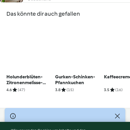
Das könnte dir auch gefallen
Holunderblüten-
Gurken-Schinken-
Kaffeecrem
Zitronenmelisse-
Pfannkuchen
Punsch
4.6
(47)
3.8
(15)
3.5
(16)
© Copyright 2026
Nutzungsbedingungen