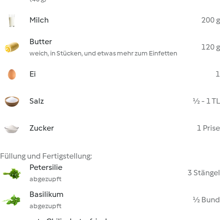
Milch
200 g
Butter
120 g
weich, in Stücken, und etwas mehr zum Einfetten
Ei
1
Salz
½ - 1 TL
Zucker
1 Prise
Füllung und Fertigstellung:
Petersilie
3 Stängel
abgezupft
Basilikum
½ Bund
abgezupft