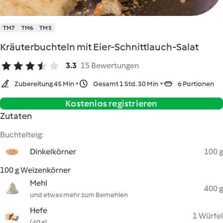
TM7
TM6
TM5
Kräuterbuchteln mit Eier-Schnittlauch-Salat
3.3
15 Bewertungen
Zubereitung 45 Min
Gesamt 1 Std. 30 Min
6 Portionen
Kostenlos registrieren
Zutaten
Buchtelteig:
Dinkelkörner
100 g
100 g Weizenkörner
Mehl
400 g
und etwas mehr zum Bemehlen
Hefe
1 Würfel
(40 g)