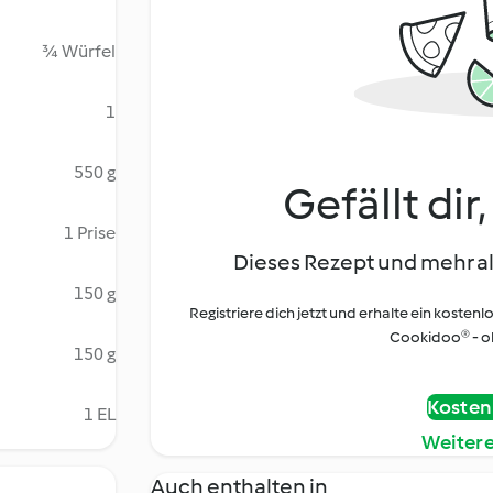
¾ Würfel
1
550 g
Gefällt dir
1 Prise
Dieses Rezept und mehr al
150 g
Registriere dich jetzt und erhalte ein kostenl
Cookidoo® - oh
150 g
Kostenl
1 EL
Weiter
Auch enthalten in