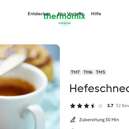
Entdecken
Abo Vorteile
Hilfe
TM7
TM6
TM5
Hefeschnec
3.7
32 Be
Zubereitung 30 Min