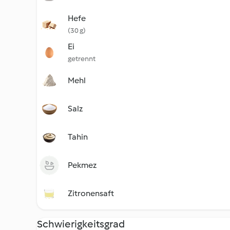
Hefe
(30 g)
Ei
getrennt
Mehl
Salz
Tahin
Pekmez
Zitronensaft
Schwierigkeitsgrad