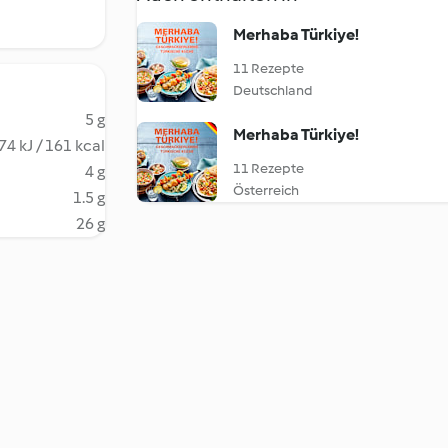
Merhaba Türkiye!
11 Rezepte
Deutschland
5 g
Merhaba Türkiye!
74 kJ / 161 kcal
11 Rezepte
4 g
Österreich
1.5 g
26 g