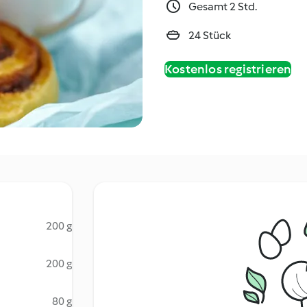
Gesamt 2 Std.
24 Stück
Kostenlos registrieren
200 g
200 g
80 g