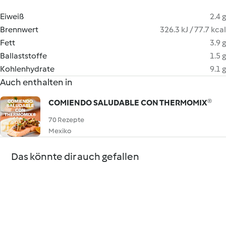
Eiweiß
2.4 g
Brennwert
326.3 kJ / 77.7 kcal
Fett
3.9 g
Ballaststoffe
1.5 g
Kohlenhydrate
9.1 g
Auch enthalten in
COMIENDO SALUDABLE CON THERMOMIX®
70 Rezepte
Mexiko
Das könnte dir auch gefallen