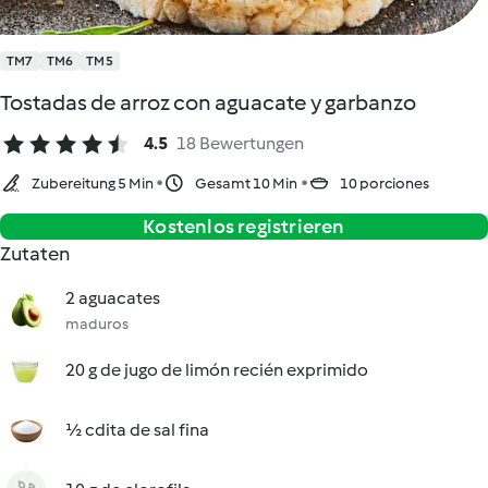
TM7
TM6
TM5
Tostadas de arroz con aguacate y garbanzo
4.5
18 Bewertungen
Zubereitung 5 Min
Gesamt 10 Min
10 porciones
Kostenlos registrieren
Zutaten
2 aguacates
maduros
20 g de jugo de limón recién exprimido
½ cdita de sal fina