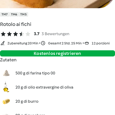
TM7
TM6
TM5
Rotolo ai fichi
3.7
3 Bewertungen
Zubereitung 20 Min
Gesamt 2 Std. 25 Min
12 porzioni
Kostenlos registrieren
Zutaten
500 g di farina tipo 00
20 g di olio extravergine di oliva
20 g di burro