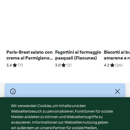
Paris-Brest salato con
Fagottini al formaggio
Biscotti al b
crema al Parmigiano
pasquali (Flaounes)
amarene e 
reggiano e melagrana
3.4
(7)
3.0
(2)
4.2
(26)
© Copyright 2026
Nutzungsbedingungen
Wir verwenden Cookies, um Inhalte und den
Webseitenbesuch zu personalisieren, Funktionen für soziale
Datenschutzrichtlinien
Medien anbieten zu können und Webseitenzugriffe zu
Disclaimer
analysieren. Informationen zur Webseitennutzung geben
Impressum
wir außerdem an unsere Partner für soziale Medien,