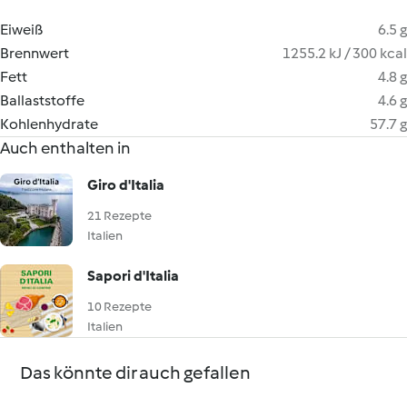
Eiweiß
6.5 g
Brennwert
1255.2 kJ / 300 kcal
Fett
4.8 g
Ballaststoffe
4.6 g
Kohlenhydrate
57.7 g
Auch enthalten in
Giro d'Italia
21 Rezepte
Italien
Sapori d'Italia
10 Rezepte
Italien
Das könnte dir auch gefallen