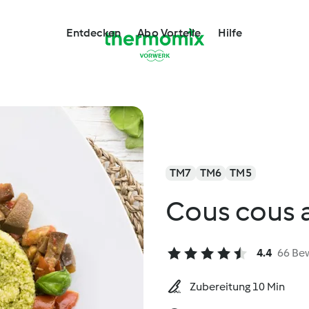
Entdecken
Abo Vorteile
Hilfe
TM7
TM6
TM5
Cous cous 
4.4
66 Be
Zubereitung 10 Min