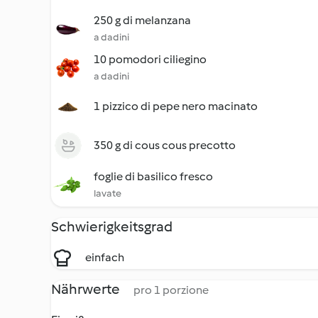
250 g di melanzana
a dadini
10 pomodori ciliegino
a dadini
1 pizzico di pepe nero macinato
350 g di cous cous precotto
foglie di basilico fresco
lavate
Schwierigkeitsgrad
einfach
Nährwerte
pro 1 porzione