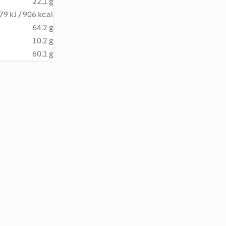
22.1 g
79 kJ / 906 kcal
64.2 g
10.2 g
60.1 g