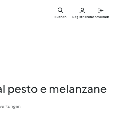
Springe
zum
Suchen
Registrieren
Anmelden
Hauptinha
al pesto e melanzane
wertungen