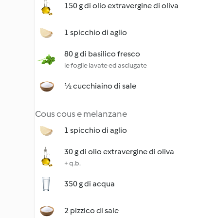
150 g di olio extravergine di oliva
1 spicchio di aglio
80 g di basilico fresco
le foglie lavate ed asciugate
½ cucchiaino di sale
Cous cous e melanzane
1 spicchio di aglio
30 g di olio extravergine di oliva
+ q.b.
350 g di acqua
2 pizzico di sale