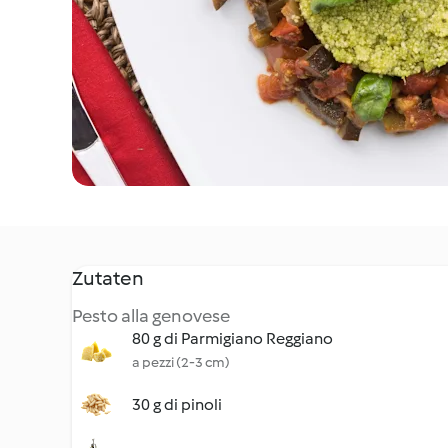
Zutaten
Pesto alla genovese
80 g di Parmigiano Reggiano
a pezzi (2-3 cm)
30 g di pinoli