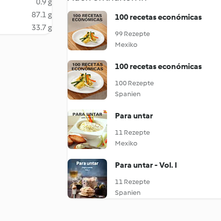
0.9 g
87.1 g
100 recetas económicas
33.7 g
99 Rezepte
Mexiko
100 recetas económicas
100 Rezepte
Spanien
Para untar
11 Rezepte
Mexiko
Para untar - Vol. I
11 Rezepte
Spanien