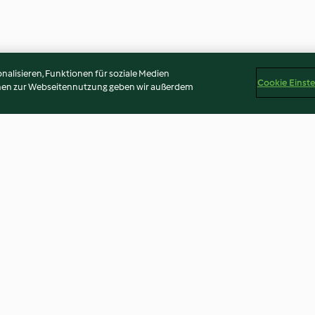
alisieren, Funktionen für soziale Medien
Cookie Einst
onen zur Webseitennutzung geben wir außerdem
lce
Natillas ligeras de chocolate al
Blanco y negro 
licor para dos
3.2
(26)
2.9
(24)