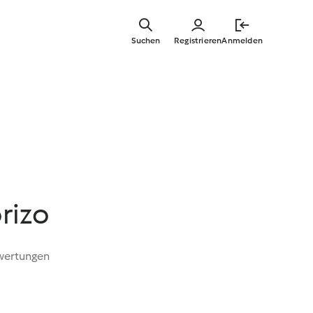
Springe
zum
Suchen
Registrieren
Anmelden
Hauptinha
rizo
wertungen