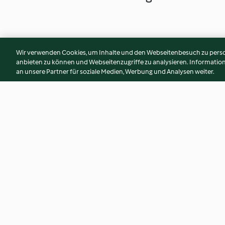
Wir verwenden Cookies, um Inhalte und den Webseitenbesuch zu person
anbieten zu können und Webseitenzugriffe zu analysieren. Informati
an unsere Partner für soziale Medien, Werbung und Analysen weiter.
Natillas de frutas
Torrijas de vino du
3.6
(11)
3.6
(11)
© Copyright 2026