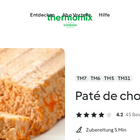
Entdecken
Abo Vorteile
Hilfe
TM7
TM6
TM5
TM31
Paté de cho
4.2
45 Be
Zubereitung 5 Min