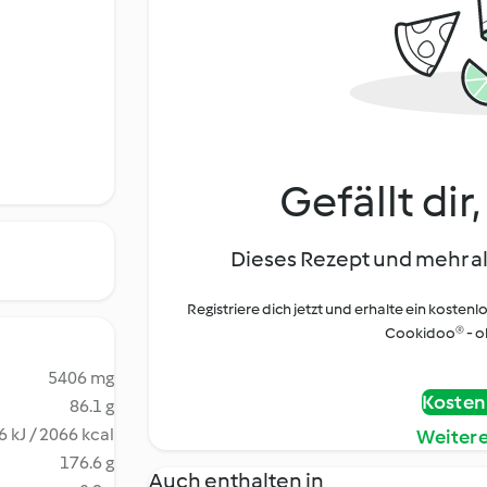
Gefällt dir
Dieses Rezept und mehr al
Registriere dich jetzt und erhalte ein kostenl
Cookidoo® - oh
5406 mg
Kostenl
86.1 g
 kJ / 2066 kcal
Weiter
176.6 g
Auch enthalten in