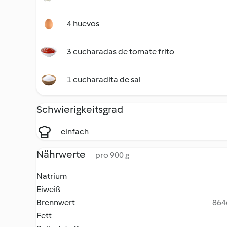
4 huevos
3 cucharadas de tomate frito
1 cucharadita de sal
Schwierigkeitsgrad
einfach
Nährwerte
pro 900 g
Natrium
Eiweiß
Brennwert
8646
Fett