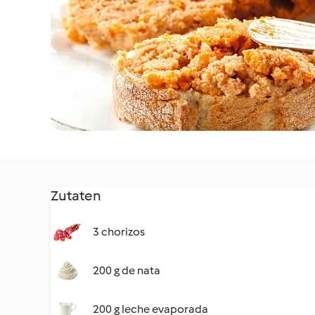
Zutaten
3 chorizos
200 g de nata
200 g leche evaporada