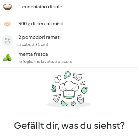
1 cucchiaino di sale
300 g di cereali misti
2 pomodori ramati
a cubetti (1 cm)
menta fresca
le foglioline lavate, a piacere
Gefällt dir, was du siehst?