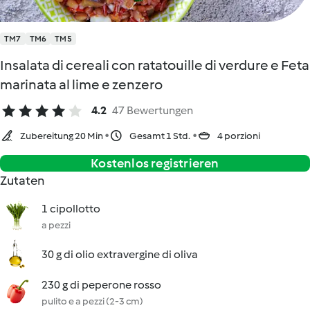
TM7
TM6
TM5
Insalata di cereali con ratatouille di verdure e Feta
marinata al lime e zenzero
4.2
47 Bewertungen
Zubereitung 20 Min
Gesamt 1 Std.
4 porzioni
Kostenlos registrieren
Zutaten
1 cipollotto
a pezzi
30 g di olio extravergine di oliva
230 g di peperone rosso
pulito e a pezzi (2-3 cm)