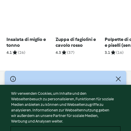
Insalata di miglio e
Zuppa di fagiolini e
Polpette di 
tonno
cavolo rosso
e piselli (se
glutine)
4.1
(26)
4.3
(37)
3.1
(16)
© Copyright 2026
Nutzungsbedingungen
Wir verwenden Cookies, um Inhalte und den
Webseitenbesuch zu personalisieren, Funktionen für soziale
Datenschutzrichtlinien
Medien anbieten zu können und Webseitenzugriffe zu
Disclaimer
analysieren. Informationen zur Webseitennutzung geben
Impressum
wir außerdem an unsere Partner für soziale Medien,
Werbung und Analysen weiter.
Cookies
Inhalt melden