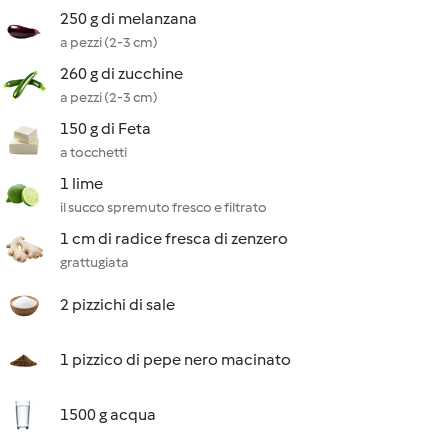
250 g di melanzana
a pezzi (2-3 cm)
260 g di zucchine
a pezzi (2-3 cm)
150 g di Feta
a tocchetti
1 lime
il succo spremuto fresco e filtrato
1 cm di radice fresca di zenzero
grattugiata
2 pizzichi di sale
1 pizzico di pepe nero macinato
1500 g acqua