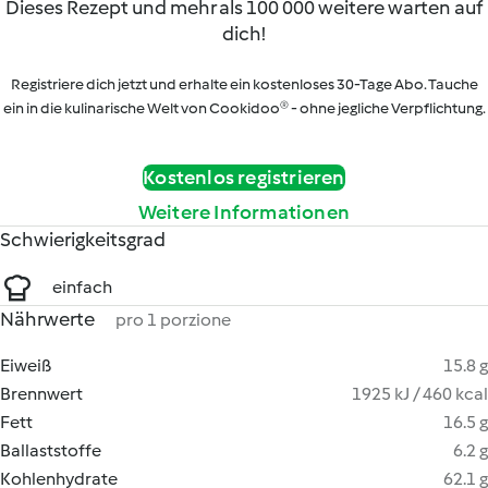
Dieses Rezept und mehr als 100 000 weitere warten auf
dich!
Registriere dich jetzt und erhalte ein kostenloses 30-Tage Abo. Tauche
ein in die kulinarische Welt von Cookidoo® - ohne jegliche Verpflichtung.
Kostenlos registrieren
Weitere Informationen
Schwierigkeitsgrad
einfach
Nährwerte
pro 1 porzione
Eiweiß
15.8 g
Brennwert
1925 kJ / 460 kcal
Fett
16.5 g
Ballaststoffe
6.2 g
Kohlenhydrate
62.1 g