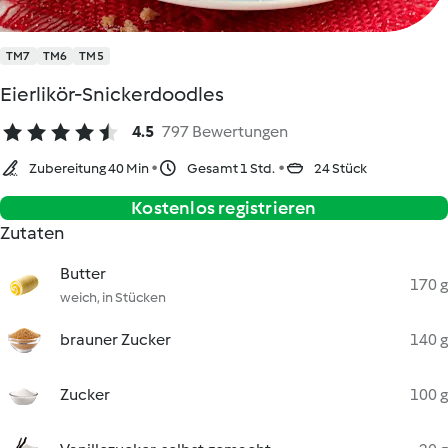
TM7
TM6
TM5
Eierlikör-Snickerdoodles
4.5
797 Bewertungen
Zubereitung 40 Min
Gesamt 1 Std.
24 Stück
Kostenlos registrieren
Zutaten
Butter
170 g
weich, in Stücken
brauner Zucker
140 g
Zucker
100 g