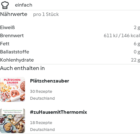
einfach
Nährwerte
pro 1 Stück
Eiweiß
2 g
Brennwert
611 kJ / 146 kcal
Fett
6 g
Ballaststoffe
0 g
Kohlenhydrate
22 g
Auch enthalten in
Plätzchenzauber
30 Rezepte
Deutschland
#zuHausemitThermomix
18 Rezepte
Deutschland