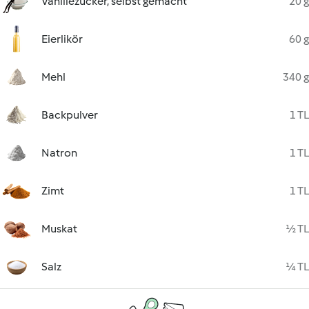
Vanillezucker, selbst gemacht
20 g
Eierlikör
60 g
Mehl
340 g
Backpulver
1 TL
Natron
1 TL
Zimt
1 TL
Muskat
½ TL
Salz
¼ TL