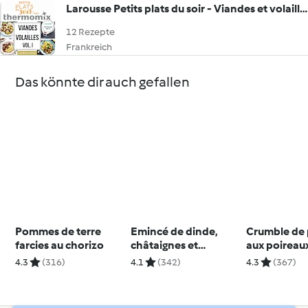
Larousse Petits plats du soir - Viandes et volailles Vol.I
12 Rezepte
Frankreich
Das könnte dir auch gefallen
Pommes de terre
Emincé de dinde,
Crumble de 
farcies au chorizo
châtaignes et
aux poireau
champignons
4.3
(316)
4.1
(342)
4.3
(367)