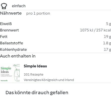
einfach
Nährwerte
pro 1 portion
Eiweiß
5 g
Brennwert
1075 kJ / 257 kcal
Fett
19 g
Ballaststoffe
1.8 g
Kohlenhydrate
17 g
Auch enthalten in
Simple Ideas
201 Rezepte
Vereinigtes Königreich und Irland
Das könnte dir auch gefallen