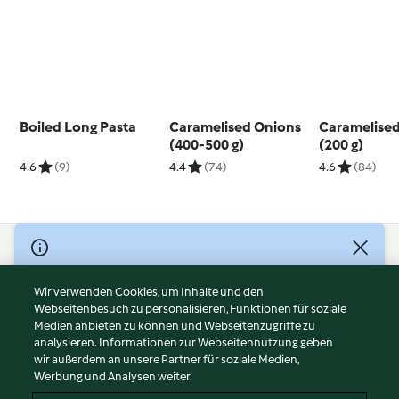
Boiled Long Pasta
Caramelised Onions
Caramelise
(400-500 g)
(200 g)
4.6
(9)
4.4
(74)
4.6
(84)
© Copyright 2026
Nutzungsbedingungen
Wir verwenden Cookies, um Inhalte und den
Webseitenbesuch zu personalisieren, Funktionen für soziale
Datenschutzrichtlinien
Medien anbieten zu können und Webseitenzugriffe zu
Disclaimer
analysieren. Informationen zur Webseitennutzung geben
Impressum
wir außerdem an unsere Partner für soziale Medien,
Werbung und Analysen weiter.
Cookies