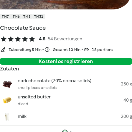
TM7
TM6
TM5
TM31
Chocolate Sauce
4.8
54 Bewertungen
Zubereitung 5 Min
Gesamt 10 Min
18 portions
Kostenlos registrieren
Zutaten
dark chocolate (70% cocoa solids)
250 g
small pieces or callets
unsalted butter
40 g
diced
milk
200 g