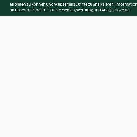
anbieten zu können und Webseitenzugriffe zu analysieren. Informati
an unsere Partner für soziale Medien, Werbung und Analysen weiter.
Lasaña de calabacita y
Lonche de frittata
jitomate
3.7
(3)
3.0
(1)
© Copyright 2026
Nutzungsbedingungen
Datenschutzrichtlinien
Erklärung zur Barrierefreiheit