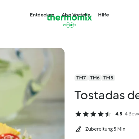
Entdecken
Abo Vorteile
Hilfe
TM7
TM6
TM5
Tostadas d
4.5
4 Bew
Zubereitung 5 Min