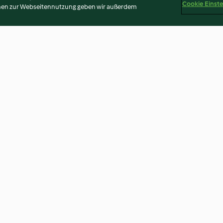
Cookie Einst
onen zur Webseitennutzung geben wir außerdem
 con chorizo
Ensalada de verduras con
Espagueti de ca
salsa de nuez de la India
de hierbas finas
4.3
(7)
3.8
(9)
Disclaimer
Impressum
Cookies
Inhalt melden
Abo 