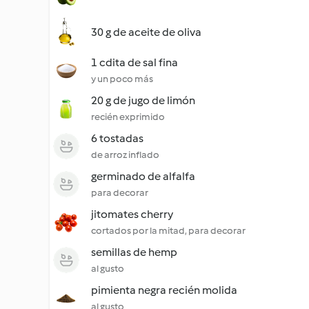
30 g de aceite de oliva
1 cdita de sal fina
y un poco más
20 g de jugo de limón
recién exprimido
6 tostadas
de arroz inflado
germinado de alfalfa
para decorar
jitomates cherry
cortados por la mitad, para decorar
semillas de hemp
al gusto
pimienta negra recién molida
al gusto