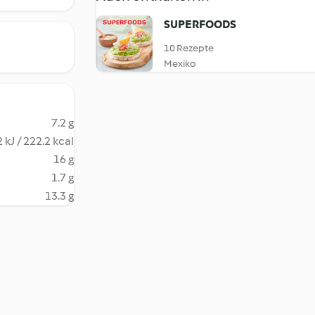
SUPERFOODS
10 Rezepte
Mexiko
7.2 g
 kJ / 222.2 kcal
16 g
1.7 g
13.3 g