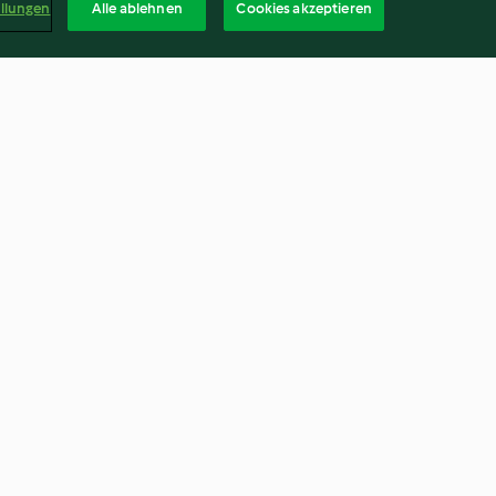
ellungen
Alle ablehnen
Cookies akzeptieren
mote y pesto
Tacos de lechuga al Varoma
2.8
(4)
Deuts
kündigen
Vertrag widerrufen