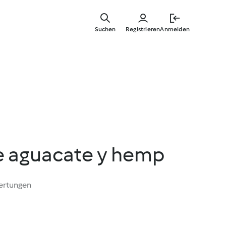
Springe
zum
Suchen
Registrieren
Anmelden
Hauptinha
e aguacate y hemp
ertungen