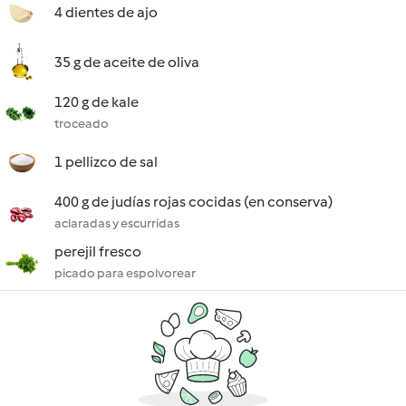
4 dientes de ajo
35 g de aceite de oliva
120 g de kale
troceado
1 pellizco de sal
400 g de judías rojas cocidas (en conserva)
aclaradas y escurridas
perejil fresco
picado para espolvorear