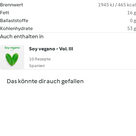
Brennwert
1945 kJ / 465 kcal
Fett
16 g
Ballaststoffe
0 g
Kohlenhydrate
53 g
Auch enthalten in
Soy vegano - Vol. III
10 Rezepte
Spanien
Das könnte dir auch gefallen