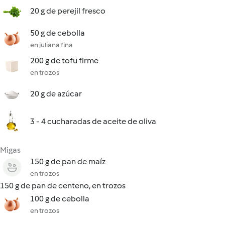
20 g de perejil fresco
50 g de cebolla
en juliana fina
200 g de tofu firme
en trozos
20 g de azúcar
3 - 4 cucharadas de aceite de oliva
Migas
150 g de pan de maíz
en trozos
150 g de pan de centeno, en trozos
100 g de cebolla
en trozos