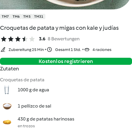
TM7
TM6
TM5
TM31
Croquetas de patata y migas con kale y judías
3.6
8 Bewertungen
Zubereitung 25 Min
Gesamt 1 Std.
4 raciones
Kostenlos registrieren
Zutaten
Croquetas de patata
1000 g de agua
1 pellizco de sal
430 g de patatas harinosas
en trozos