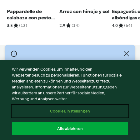
Pappardelle de
Arroz con hinojo y col
Espaguetis 
calabaza con pesto
albóndigas 
de avellanas y brócoli
y zanahoria
3.5
(13)
2.9
(14)
4.0
(64)
© Copyright 2026
Nutzungsbedingungen
Wir verwenden Cookies, um Inhalte und den
Webseitenbesuch zu personalisieren, Funktionen für soziale
Datenschutzrichtlinien
Medien anbieten zu können und Webseitenzugriffe zu
Disclaimer
analysieren. Informationen zur Webseitennutzung geben
Impressum
wir außerdem an unsere Partner für soziale Medien,
Werbung und Analysen weiter.
Cookies
Inhalt melden
Cookie Einstellungen
Abo kündigen
Vertrag widerrufen
Alle ablehnen
Erklärung zur Barrierefreiheit