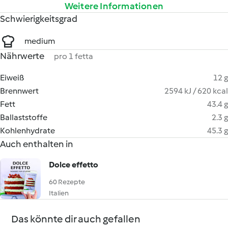
Weitere Informationen
Schwierigkeitsgrad
medium
Nährwerte
pro 1 fetta
Eiweiß
12 g
Brennwert
2594 kJ / 620 kcal
Fett
43.4 g
Ballaststoffe
2.3 g
Kohlenhydrate
45.3 g
Auch enthalten in
Dolce effetto
60 Rezepte
Italien
Das könnte dir auch gefallen