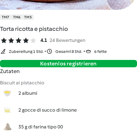
TM7
TM6
TM5
Torta ricotta e pistacchio
4.1
24 Bewertungen
Zubereitung 1 Std.
Gesamt 8 Std.
6 fette
Kostenlos registrieren
Zutaten
Biscuit al pistacchio
2 albumi
2 gocce di succo di limone
35 g di farina tipo 00