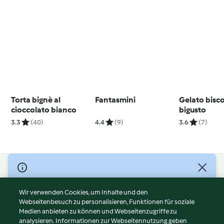
Torta bignè al
Fantasmini
Gelato bisc
cioccolato bianco
bigusto
3.3
(40)
4.4
(9)
3.6
(7)
© Copyright 2026
Nutzungsbedingungen
Wir verwenden Cookies, um Inhalte und den
Webseitenbesuch zu personalisieren, Funktionen für soziale
Datenschutzrichtlinien
Medien anbieten zu können und Webseitenzugriffe zu
Disclaimer
analysieren. Informationen zur Webseitennutzung geben