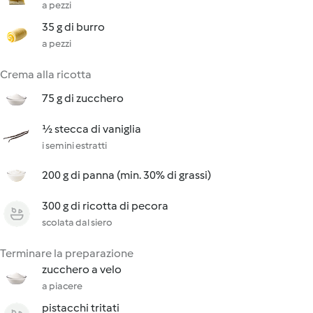
a pezzi
35 g di burro
a pezzi
Crema alla ricotta
75 g di zucchero
½ stecca di vaniglia
i semini estratti
200 g di panna (min. 30% di grassi)
300 g di ricotta di pecora
scolata dal siero
Terminare la preparazione
zucchero a velo
a piacere
pistacchi tritati