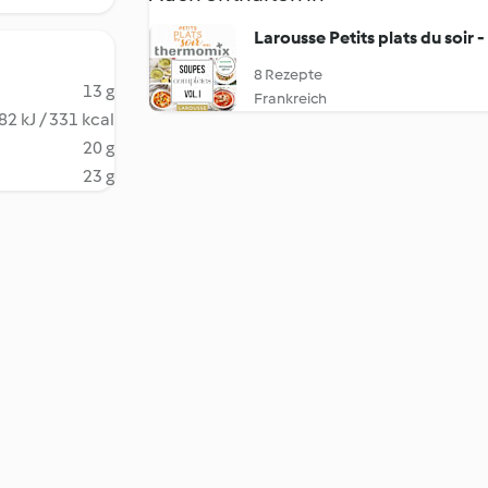
Larousse Petits plats du soir 
8 Rezepte
13 g
Frankreich
82 kJ / 331 kcal
20 g
23 g