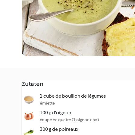
Zutaten
1 cube de bouillon de légumes
émietté
100 g d'oignon
coupé en quatre (1 oignon env.)
300 g de poireaux