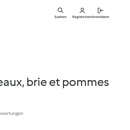
Springe
zum
Suchen
Registrieren
Anmelden
Hauptinha
eaux, brie et pommes
ewertungen