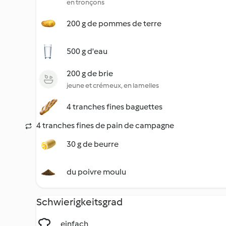
en tronçons
200 g de pommes de terre
500 g d'eau
200 g de brie
jeune et crémeux, en lamelles
4 tranches fines baguettes
4 tranches fines de pain de campagne
30 g de beurre
du poivre moulu
Schwierigkeitsgrad
einfach