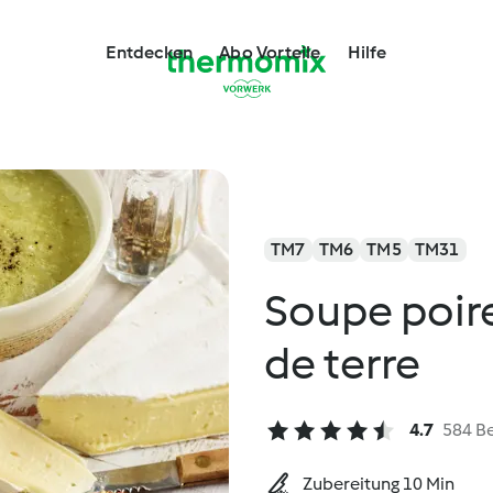
Entdecken
Abo Vorteile
Hilfe
TM7
TM6
TM5
TM31
Soupe poir
de terre
4.7
584 B
Zubereitung 10 Min