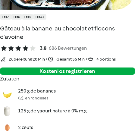
TM7
TM6
TM5
TM31
Gâteau à la banane, au chocolat et flocons
d'avoine
3.8
686 Bewertungen
Zubereitung 20 Min
Gesamt 55 Min
4 portions
Kostenlos registrieren
Zutaten
250 g de bananes
(2), en rondelles
125 g de yaourt nature à 0% m.g.
2 œufs