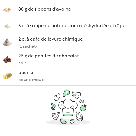
80 g de flocons d'avoine
3 c. à soupe de noix de coco déshydratée et râpée
2 c. à café de levure chimique
(1 sachet)
25 g de pépites de chocolat
noir
beurre
pour le moule