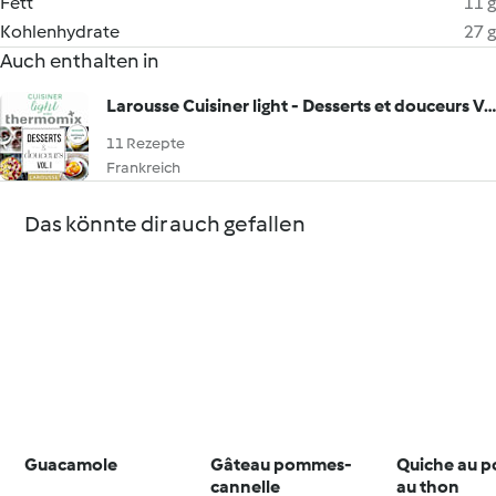
Fett
11 g
Kohlenhydrate
27 g
Auch enthalten in
Larousse Cuisiner light - Desserts et douceurs Vol.I
11 Rezepte
Frankreich
Das könnte dir auch gefallen
Guacamole
Gâteau pommes-
Quiche au p
cannelle
au thon