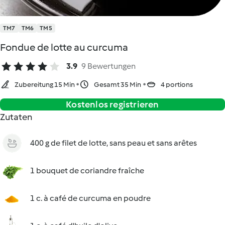
TM7
TM6
TM5
Fondue de lotte au curcuma
3.9
9 Bewertungen
Zubereitung 15 Min
Gesamt 35 Min
4 portions
Kostenlos registrieren
Zutaten
400 g de filet de lotte, sans peau et sans arêtes
1 bouquet de coriandre fraîche
1 c. à café de curcuma en poudre