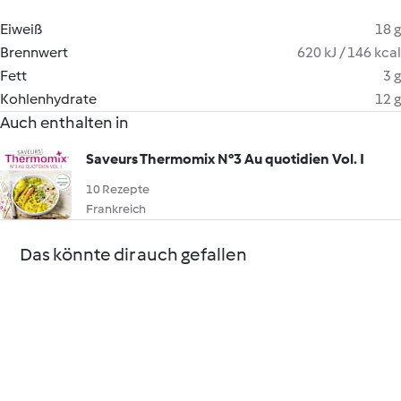
Eiweiß
18 g
Brennwert
620 kJ / 146 kcal
Fett
3 g
Kohlenhydrate
12 g
Auch enthalten in
Saveurs Thermomix N°3 Au quotidien Vol. I
10 Rezepte
Frankreich
Das könnte dir auch gefallen