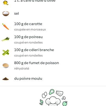
1 c. à café d'huile d'olive
sel
100 g de carotte
coupée en morceaux
100 g de poireau
coupé en rondelles
100 g de céleri branche
coupé en rondelles
800 g de fumet de poisson
réhydraté
du poivre moulu