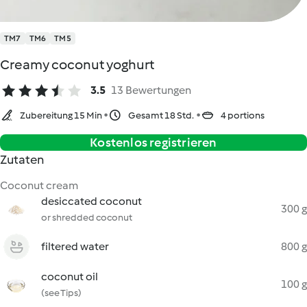
TM7
TM6
TM5
Creamy coconut yoghurt
3.5
13 Bewertungen
Zubereitung 15 Min
Gesamt 18 Std.
4 portions
Kostenlos registrieren
Zutaten
Coconut cream
desiccated coconut
300 g
or shredded coconut
filtered water
800 g
coconut oil
100 g
(see Tips)