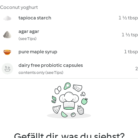
Coconut yoghurt
tapioca starch
1 ½ tbsp
agar agar
1 ½ tsp
(see Tips)
pure maple syrup
1 tbsp
dairy free probiotic capsules
2
contents only (see Tips)
Gefällt dir, was du siehst?