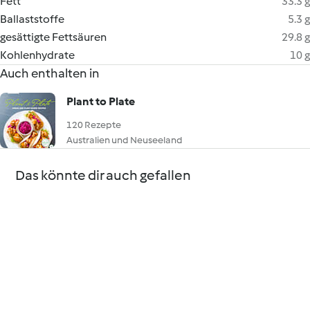
Fett
33.3 g
Ballaststoffe
5.3 g
gesättigte Fettsäuren
29.8 g
Kohlenhydrate
10 g
Auch enthalten in
Plant to Plate
120 Rezepte
Australien und Neuseeland
Das könnte dir auch gefallen