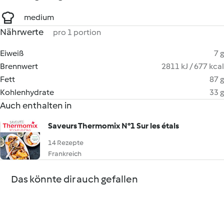
medium
Nährwerte
pro 1 portion
Eiweiß
7 g
Brennwert
2811 kJ / 677 kcal
Fett
87 g
Kohlenhydrate
33 g
Auch enthalten in
Saveurs Thermomix N°1 Sur les étals
14 Rezepte
Frankreich
Das könnte dir auch gefallen