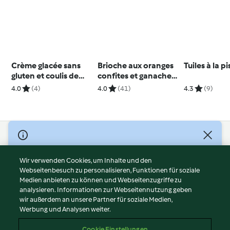
Crème glacée sans
Brioche aux oranges
Tuiles à la p
gluten et coulis de
confites et ganache
cerises
au chocolat
4.0
(4)
4.0
(41)
4.3
(9)
© Copyright 2026
Nutzungsbedingungen
Wir verwenden Cookies, um Inhalte und den
Webseitenbesuch zu personalisieren, Funktionen für soziale
Datenschutzrichtlinien
Medien anbieten zu können und Webseitenzugriffe zu
Disclaimer
analysieren. Informationen zur Webseitennutzung geben
Impressum
wir außerdem an unsere Partner für soziale Medien,
Werbung und Analysen weiter.
Cookies
Inhalt melden
Cookie Einstellungen