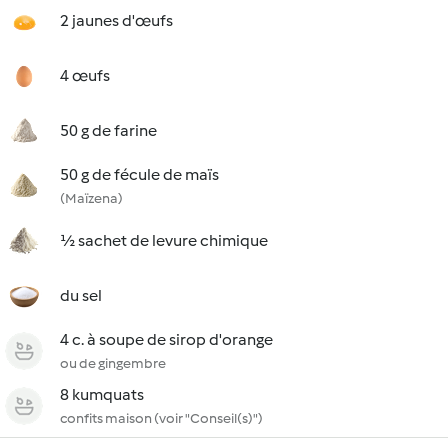
2 jaunes d'œufs
4 œufs
50 g de farine
50 g de fécule de maïs
(Maïzena)
½ sachet de levure chimique
du sel
4 c. à soupe de sirop d'orange
ou de gingembre
8 kumquats
confits maison (voir "Conseil(s)")