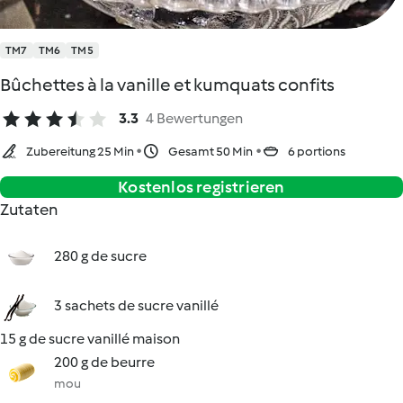
TM7
TM6
TM5
Bûchettes à la vanille et kumquats confits
3.3
4 Bewertungen
Zubereitung 25 Min
Gesamt 50 Min
6 portions
Kostenlos registrieren
Zutaten
280 g de sucre
3 sachets de sucre vanillé
15 g de sucre vanillé maison
200 g de beurre
mou