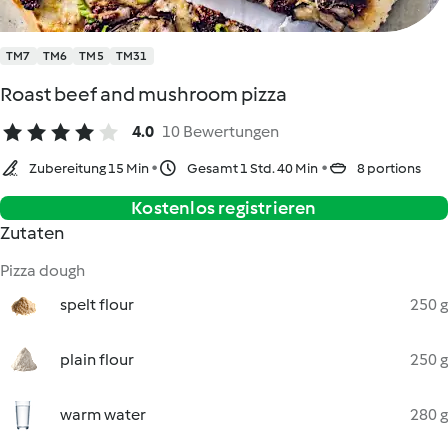
TM7
TM6
TM5
TM31
Roast beef and mushroom pizza
4.0
10 Bewertungen
Zubereitung 15 Min
Gesamt 1 Std. 40 Min
8 portions
Kostenlos registrieren
Zutaten
Pizza dough
spelt flour
250 g
plain flour
250 g
warm water
280 g