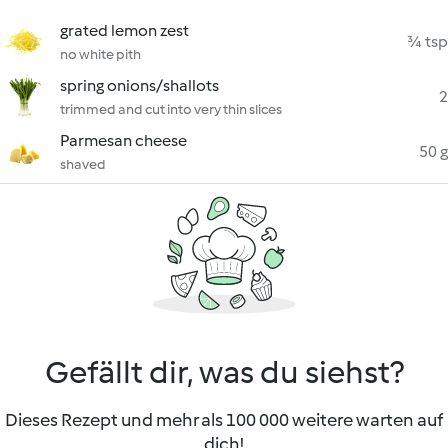
grated lemon zest
¾ tsp
no white pith
spring onions/shallots
2
trimmed and cut into very thin slices
Parmesan cheese
50 g
shaved
Gefällt dir, was du siehst?
Dieses Rezept und mehr als 100 000 weitere warten auf
dich!