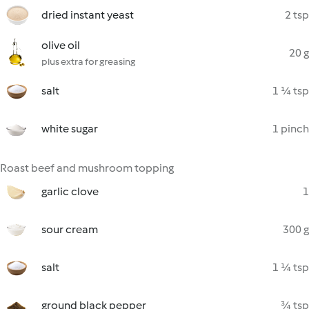
dried instant yeast
2 tsp
olive oil
20 g
plus extra for greasing
salt
1 ¼ tsp
white sugar
1 pinch
Roast beef and mushroom topping
garlic clove
1
sour cream
300 g
salt
1 ¼ tsp
ground black pepper
¾ tsp