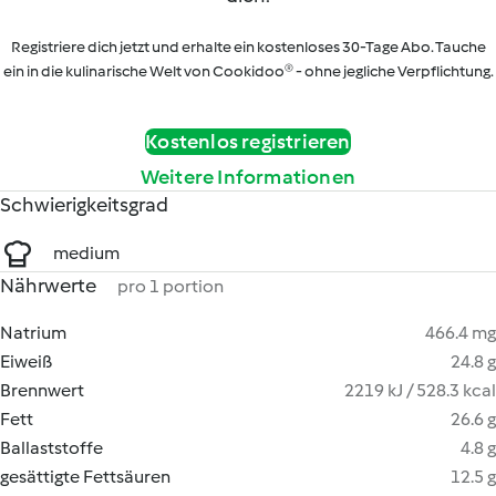
Registriere dich jetzt und erhalte ein kostenloses 30-Tage Abo. Tauche
ein in die kulinarische Welt von Cookidoo® - ohne jegliche Verpflichtung.
Kostenlos registrieren
Weitere Informationen
Schwierigkeitsgrad
medium
Nährwerte
pro 1 portion
Natrium
466.4 mg
Eiweiß
24.8 g
Brennwert
2219 kJ / 528.3 kcal
Fett
26.6 g
Ballaststoffe
4.8 g
gesättigte Fettsäuren
12.5 g