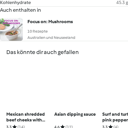
Kohlenhydrate
45.3 g
Auch enthalten in
Focus on: Mushrooms
10 Rezepte
Australien und Neuseeland
Das könnte dir auch gefallen
Mexican shredded
Asian dipping sauce
Surf and tur
beef cheeks with
pink peppe
quinoa chia tortillas
sauce
3.3
(14)
4.6
(12)
3.3
(4)