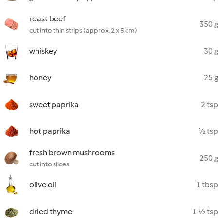
roast beef
350 g
cut into thin strips (approx. 2 x 5 cm)
whiskey
30 g
honey
25 g
sweet paprika
2 tsp
hot paprika
½ tsp
fresh brown mushrooms
250 g
cut into slices
olive oil
1 tbsp
dried thyme
1 ½ tsp