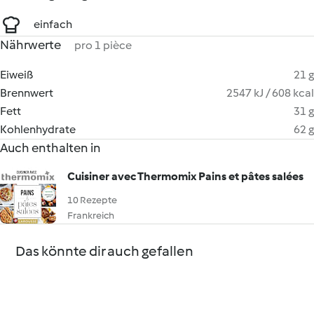
einfach
Nährwerte
pro 1 pièce
Eiweiß
21 g
Brennwert
2547 kJ / 608 kcal
Fett
31 g
Kohlenhydrate
62 g
Auch enthalten in
Cuisiner avec Thermomix Pains et pâtes salées
10 Rezepte
Frankreich
Das könnte dir auch gefallen