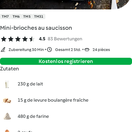
TM7
TM6
TM5
TM31
Mini-brioches au saucisson
4.5
83 Bewertungen
Zubereitung 30 Min
Gesamt 2 Std.
24 pièces
Kostenlos registrieren
Zutaten
230 g de lait
15 g de levure boulangère fraîche
480 g de farine