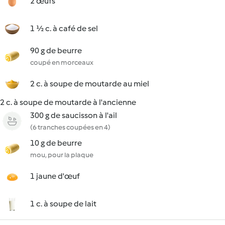
2 œufs
1 ½ c. à café de sel
90 g de beurre
coupé en morceaux
2 c. à soupe de moutarde au miel
2 c. à soupe de moutarde à l'ancienne
300 g de saucisson à l'ail
(6 tranches coupées en 4)
10 g de beurre
mou, pour la plaque
1 jaune d'œuf
1 c. à soupe de lait