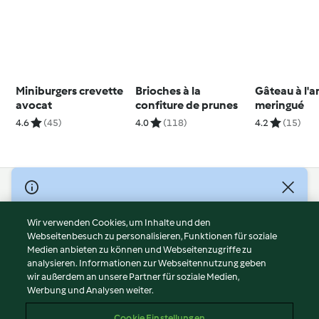
Miniburgers crevette
Brioches à la
Gâteau à l'
avocat
confiture de prunes
meringué
4.6
(45)
4.0
(118)
4.2
(15)
© Copyright 2026
Nutzungsbedingungen
Wir verwenden Cookies, um Inhalte und den
Webseitenbesuch zu personalisieren, Funktionen für soziale
Datenschutzrichtlinien
Medien anbieten zu können und Webseitenzugriffe zu
Disclaimer
analysieren. Informationen zur Webseitennutzung geben
Impressum
wir außerdem an unsere Partner für soziale Medien,
Werbung und Analysen weiter.
Cookies
Inhalt melden
Cookie Einstellungen