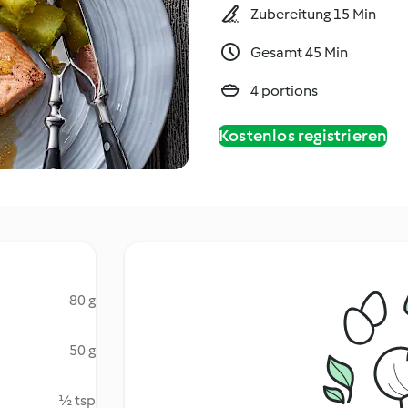
Zubereitung 15 Min
Gesamt 45 Min
4 portions
Kostenlos registrieren
80 g
50 g
½ tsp