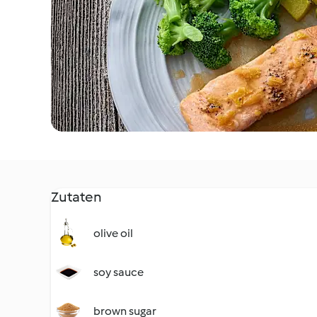
Zutaten
olive oil
soy sauce
brown sugar