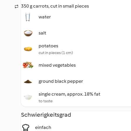
350 g carrots, cut in small pieces
water
salt
potatoes
cut in pieces (1 cm)
mixed vegetables
ground black pepper
single cream, approx. 18% fat
to taste
Schwierigkeitsgrad
einfach