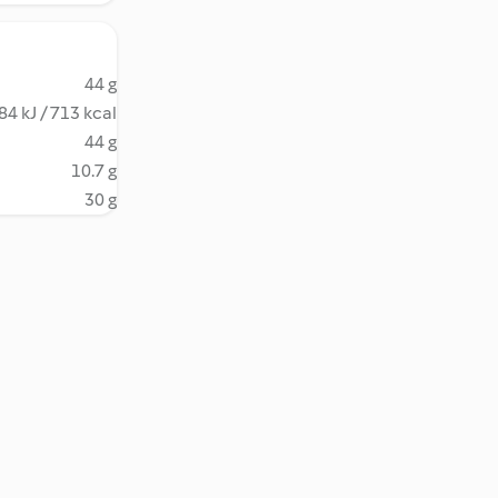
44 g
84 kJ / 713 kcal
44 g
10.7 g
30 g