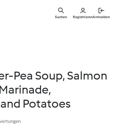
Springe
zum
Suchen
Registrieren
Anmelden
Hauptinha
er-Pea Soup, Salmon
 Marinade,
 and Potatoes
wertungen