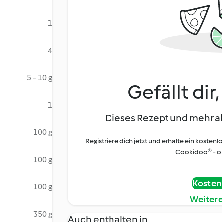
1
4
5 - 10 g
Gefällt dir
1
Dieses Rezept und mehr al
100 g
Registriere dich jetzt und erhalte ein kostenl
Cookidoo® - oh
100 g
Kostenl
100 g
Weiter
350 g
Auch enthalten in