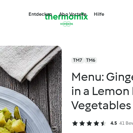
Entdecken
Abo Vorteile
Hilfe
TM7
TM6
Menu: Ging
in a Lemon
Vegetables
4.5
41 Be