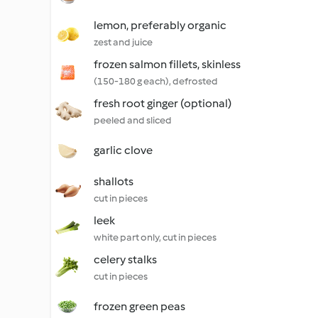
lemon, preferably organic
zest and juice
frozen salmon fillets, skinless
(150-180 g each), defrosted
fresh root ginger (optional)
peeled and sliced
garlic clove
shallots
cut in pieces
leek
white part only, cut in pieces
celery stalks
cut in pieces
frozen green peas