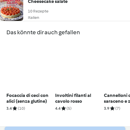
Cheesecake salate
10 Rezepte
Italien
Das könnte dir auch gefallen
Focaccia di ceci con
Involtini filanti al
Cannelloni 
alici (senza glutine)
cavolo rosso
saraceno e 
3.4
(10)
4.4
(5)
3.9
(7)