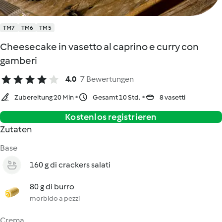
TM7
TM6
TM5
Cheesecake in vasetto al caprino e curry con
gamberi
4.0
7 Bewertungen
Zubereitung 20 Min
Gesamt 10 Std.
8 vasetti
Kostenlos registrieren
Zutaten
Base
160 g di crackers salati
80 g di burro
morbido a pezzi
Crema