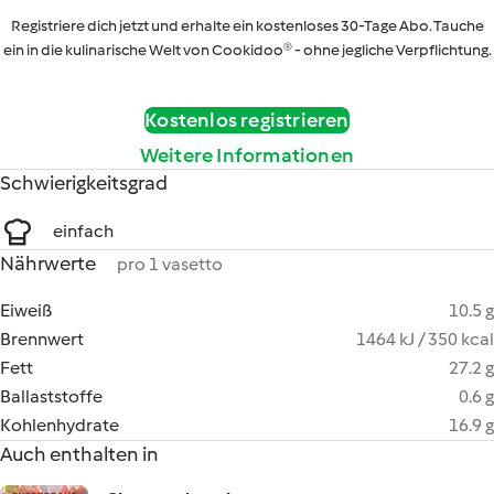
Registriere dich jetzt und erhalte ein kostenloses 30-Tage Abo. Tauche
ein in die kulinarische Welt von Cookidoo® - ohne jegliche Verpflichtung.
Kostenlos registrieren
Weitere Informationen
Schwierigkeitsgrad
einfach
Nährwerte
pro 1 vasetto
Eiweiß
10.5 g
Brennwert
1464 kJ / 350 kcal
Fett
27.2 g
Ballaststoffe
0.6 g
Kohlenhydrate
16.9 g
Auch enthalten in