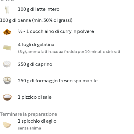
100 g di latte intero
100 g di panna (min. 30% di grassi)
½ - 1 cucchiaino di curry in polvere
4 fogli di gelatina
(8 g), ammollati in acqua fredda per 10 minuti e strizzati
250 g di caprino
250 g di formaggio fresco spalmabile
1 pizzico di sale
Terminare la preparazione
1 spicchio di aglio
senza anima