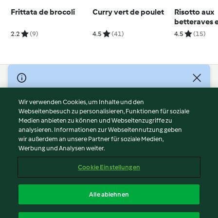
Frittata de brocoli
Curry vert de poulet
Risotto aux
betteraves 
saltimbocca
2.2
(9)
4.5
(41)
4.5
(15)
© Copyright 2026
Nutzungsbedingungen
Wir verwenden Cookies, um Inhalte und den
Webseitenbesuch zu personalisieren, Funktionen für soziale
Datenschutzrichtlinien
Medien anbieten zu können und Webseitenzugriffe zu
Disclaimer
analysieren. Informationen zur Webseitennutzung geben
Impressum
wir außerdem an unsere Partner für soziale Medien,
Werbung und Analysen weiter.
Cookies
Inhalt melden
Cookie Einstellungen
Abo kündigen
Vertrag widerrufen
Alle ablehnen
Erklärung zur Barrierefreiheit