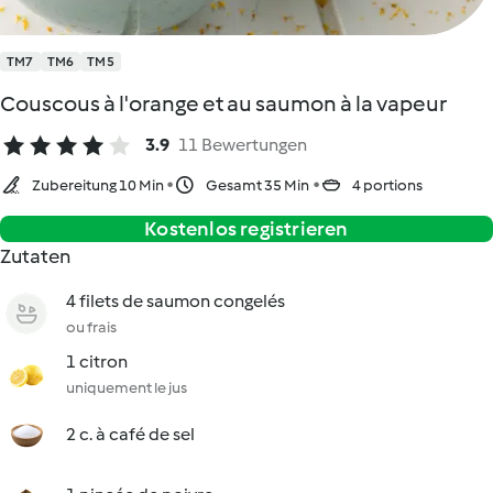
TM7
TM6
TM5
Couscous à l'orange et au saumon à la vapeur
3.9
11 Bewertungen
Zubereitung 10 Min
Gesamt 35 Min
4 portions
Kostenlos registrieren
Zutaten
4 filets de saumon congelés
ou frais
1 citron
uniquement le jus
2 c. à café de sel