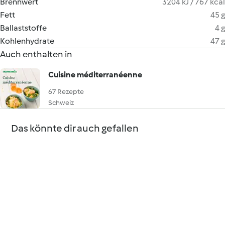
Brennwert
3204 kJ / 767 kcal
Fett
45 g
Ballaststoffe
4 g
Kohlenhydrate
47 g
Auch enthalten in
Cuisine méditerranéenne
67 Rezepte
Schweiz
Das könnte dir auch gefallen