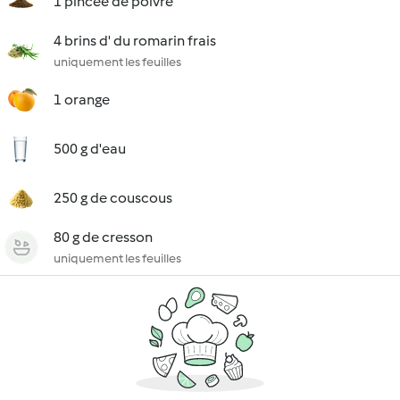
1 pincée de poivre
4 brins d' du romarin frais
uniquement les feuilles
1 orange
500 g d'eau
250 g de couscous
80 g de cresson
uniquement les feuilles