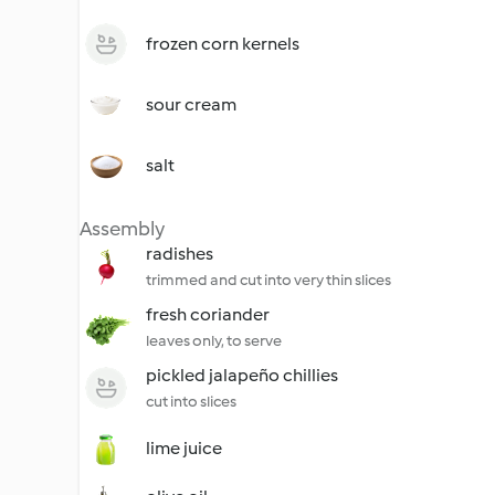
frozen corn kernels
sour cream
salt
Assembly
radishes
trimmed and cut into very thin slices
fresh coriander
leaves only, to serve
pickled jalapeño chillies
cut into slices
lime juice