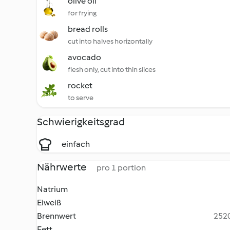
olive oil
for frying
bread rolls
cut into halves horizontally
avocado
flesh only, cut into thin slices
rocket
to serve
Schwierigkeitsgrad
einfach
Nährwerte
pro 1 portion
Natrium
Eiweiß
Brennwert
2520
Fett