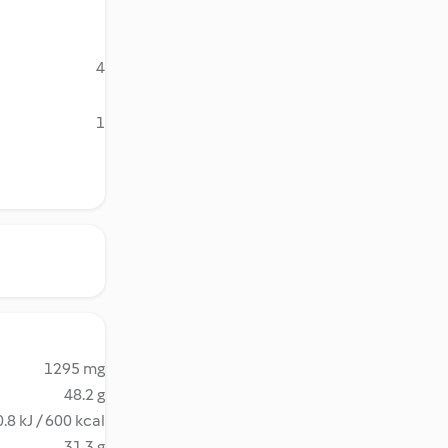
4
1
1295 mg
48.2 g
.8 kJ / 600 kcal
31.3 g