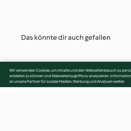
Das könnte dir auch gefallen
Wir verwenden Cookies, um Inhalte und den Webseitenbesuch zu person
anbieten zu können und Webseitenzugriffe zu analysieren. Informati
an unsere Partner für soziale Medien, Werbung und Analysen weiter.
Warm satay chicken salad
Truffled roast pump