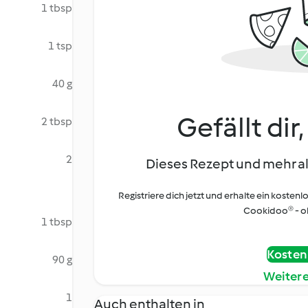
1 tbsp
1 tsp
40 g
Gefällt dir
2 tbsp
2
Dieses Rezept und mehr al
Registriere dich jetzt und erhalte ein kostenl
Cookidoo® - oh
1 tbsp
Kostenl
90 g
Weiter
1
Auch enthalten in