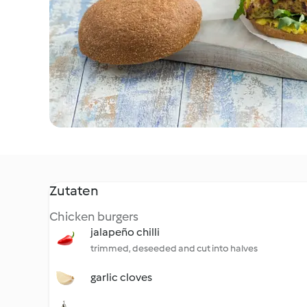
Zutaten
Chicken burgers
jalapeño chilli
trimmed, deseeded and cut into halves
garlic cloves