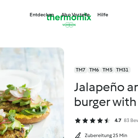
Entdecken
Abo Vorteile
Hilfe
TM7
TM6
TM5
TM31
Jalapeño a
burger wit
4.7
83 Be
Zubereitung 25 Min