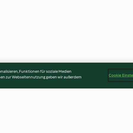
alisieren, Funktionen für soziale Medien
Cookie Einst
onen zur Webseitennutzung geben wir außerdem
kin risotto
Caprese hasselback chicken
Chicken and avo
salad