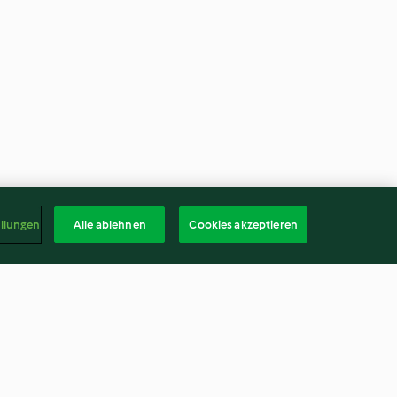
ellungen
Alle ablehnen
Cookies akzeptieren
cado risoni
Low carb gluten free lamb
lasagne