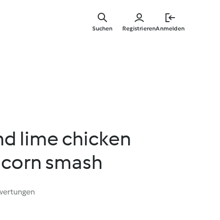
Springe
zum
Suchen
Registrieren
Anmelden
Hauptinha
nd lime chicken
h corn smash
wertungen