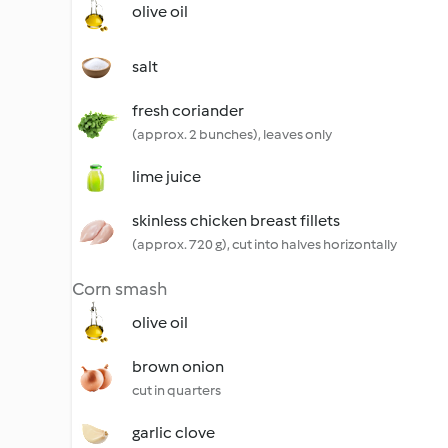
olive oil
salt
fresh coriander
(approx. 2 bunches), leaves only
lime juice
skinless chicken breast fillets
(approx. 720 g), cut into halves horizontally
Corn smash
olive oil
brown onion
cut in quarters
garlic clove