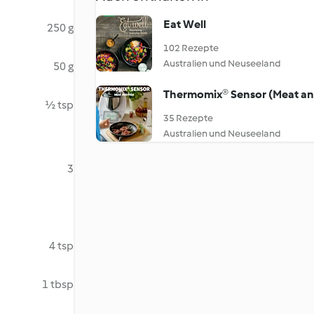
Eat Well
250 g
102 Rezepte
Australien und Neuseeland
50 g
Thermomix® Sensor (Meat and
½ tsp
35 Rezepte
Australien und Neuseeland
3
4 tsp
1 tbsp