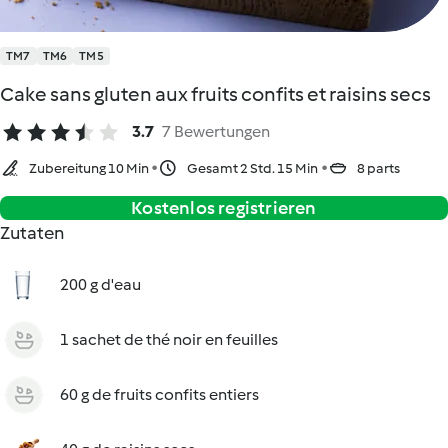
TM7
TM6
TM5
Cake sans gluten aux fruits confits et raisins secs
3.7
7 Bewertungen
Zubereitung 10 Min
Gesamt 2 Std. 15 Min
8 parts
Kostenlos registrieren
Zutaten
200 g d'eau
1 sachet de thé noir en feuilles
60 g de fruits confits entiers