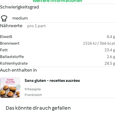
Weitere Informationen
Schwierigkeitsgrad
medium
Nährwerte
pro 1 part
Eiweiß
8.4 g
Brennwert
1526 kJ / 366 kcal
Fett
23.4 g
Ballaststoffe
2.6 g
Kohlenhydrate
28.5 g
Auch enthalten in
Sans gluten - recettes sucrées
9 Rezepte
Frankreich
Das könnte dir auch gefallen