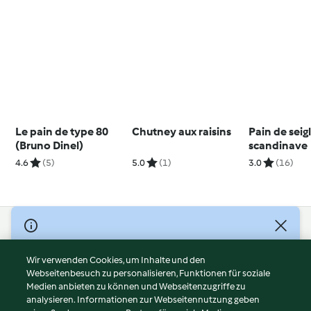
Le pain de type 80
Chutney aux raisins
Pain de seig
(Bruno Dinel)
scandinave
4.6
(5)
5.0
(1)
3.0
(16)
© Copyright 2026
Nutzungsbedingungen
Wir verwenden Cookies, um Inhalte und den
Webseitenbesuch zu personalisieren, Funktionen für soziale
Datenschutzrichtlinien
Medien anbieten zu können und Webseitenzugriffe zu
Disclaimer
analysieren. Informationen zur Webseitennutzung geben