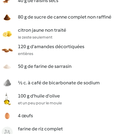
40 g de raisins secs
80 g de sucre de canne complet non raffiné
citron jaune non traité
le zeste seulement
120 g d'amandes décortiquées
entières
50 g de farine de sarrasin
½ c. à café de bicarbonate de sodium
100 g d'huile d'olive
et un peu pour le moule
4 œufs
farine de riz complet