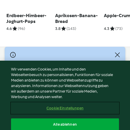
Erdbeer-Himbeer-
Aprikosen-Banana-
Apple-Crum
Joghurt-Pops
Bread
4.6
(96)
3.8
(143)
4.3
(73)
© Copyright 2026
Nutzungsbedingungen
Wir verwenden Cookies, um Inhalte und den
Webseitenbesuch zu personalisieren, Funktionen für soziale
Datenschutzrichtlinien
Medien anbieten zu können und Webseitenzugriffe zu
Disclaimer
analysieren. Informationen zur Webseitennutzung geben
Impressum
wir außerdem an unsere Partner für soziale Medien,
Werbung und Analysen weiter.
Cookies
Inhalt melden
Cookie Einstellungen
Abo kündigen
Vertrag widerrufen
Alle ablehnen
Erklärung zur Barrierefreiheit