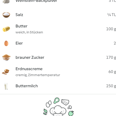
Weinstein-Backpulver
3 TL
Salz
¼ TL
Butter
100 g
weich, in Stücken
Eier
2
brauner Zucker
170 g
Erdnusscreme
60 g
cremig, Zimmertemperatur
Buttermilch
250 g