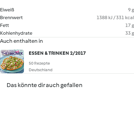
Eiweiß
9 g
Brennwert
1388 kJ / 331 kcal
Fett
17 g
Kohlenhydrate
33 g
Auch enthalten in
ESSEN & TRINKEN 2/2017
50 Rezepte
Deutschland
Das könnte dir auch gefallen