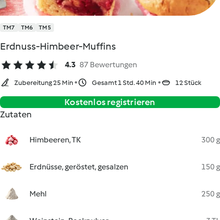
TM7
TM6
TM5
Erdnuss-Himbeer-Muffins
4.3
87 Bewertungen
Zubereitung 25 Min
Gesamt 1 Std. 40 Min
12 Stück
Kostenlos registrieren
Zutaten
Himbeeren, TK
300 g
Erdnüsse, geröstet, gesalzen
150 g
Mehl
250 g