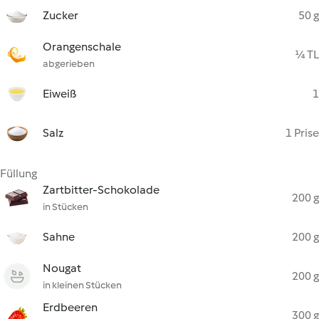
Zucker
50 g
Orangenschale
¼ TL
abgerieben
Eiweiß
1
Salz
1 Prise
Füllung
Zartbitter-Schokolade
200 g
in Stücken
Sahne
200 g
Nougat
200 g
in kleinen Stücken
Erdbeeren
300 g