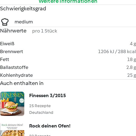
Weitere Informationen
Schwierigkeitsgrad
medium
Nährwerte
pro 1 Stück
Eiweiß
4 g
Brennwert
1206 kJ / 288 kcal
Fett
18 g
Ballaststoffe
2.8 g
Kohlenhydrate
25 g
Auch enthalten in
Finessen 3/2015
25 Rezepte
Deutschland
Rock deinen Ofen!