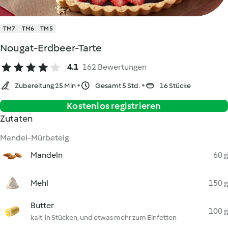
TM7
TM6
TM5
Nougat-Erdbeer-Tarte
4.1
162 Bewertungen
Zubereitung 25 Min
Gesamt 5 Std.
16 Stücke
Kostenlos registrieren
Zutaten
Mandel-Mürbeteig
Mandeln
60 g
Mehl
150 g
Butter
100 g
kalt, in Stücken, und etwas mehr zum Einfetten