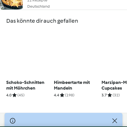
22 Rezepte
Deutschland
Das könnte dir auch gefallen
Schoko-Schnitten
Himbeertarte mit
Marzipan-
mit Möhrchen
Mandeln
Cupcakes
4.0
(45)
4.4
(198)
3.7
(32)
© Copyright 2026