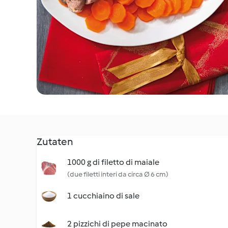
Zutaten
1000 g di filetto di maiale
(due filetti interi da circa Ø 6 cm)
1 cucchiaino di sale
2 pizzichi di pepe macinato