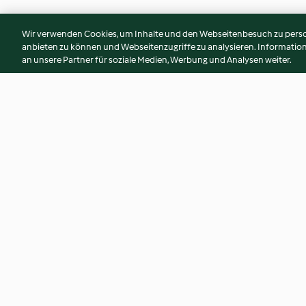
Wir verwenden Cookies, um Inhalte und den Webseitenbesuch zu person
anbieten zu können und Webseitenzugriffe zu analysieren. Informati
an unsere Partner für soziale Medien, Werbung und Analysen weiter.
Crema di melanzane e
Lasagne con castag
peperoncini
finocchietto selvat
3.7
(19)
3.7
(12)
© Copyright 2026
Nutzungsbedingungen
Datenschutzrichtlinien