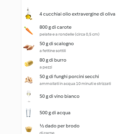
4 cucchiai olio extravergine di oliva
800 g di carote
pelate e a rondelle (circa 0,5 cm)
50 g di scalogno
a fettine sottili
80 g di burro
a pezzi
50 g di funghi porcini secchi
ammollati in acqua 10 minuti e strizzati
50 g di vino bianco
500 g di acqua
½ dado per brodo
di carne