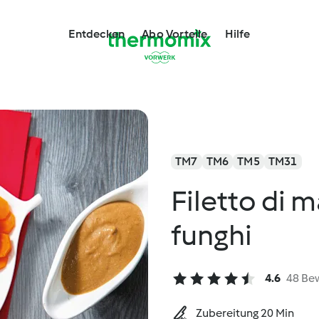
Entdecken
Abo Vorteile
Hilfe
TM7
TM6
TM5
TM31
Filetto di m
funghi
4.6
48 Be
Zubereitung 20 Min