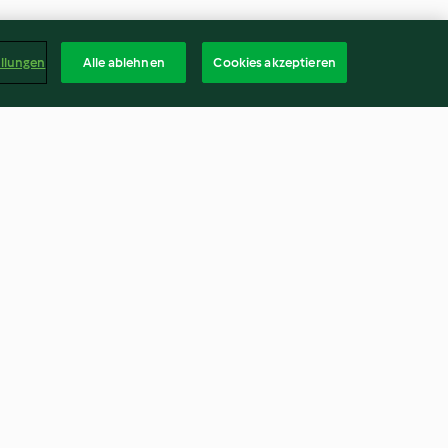
ellungen
Alle ablehnen
Cookies akzeptieren
arrozza con
Cinghiale ai frutti di bosco
4.1
(13)
Deuts
kündigen
Vertrag widerrufen