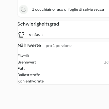
1 cucchiaino raso di foglie di salvia secca
Schwierigkeitsgrad
einfach
Nährwerte
pro 1 porzione
Eiweiß
Brennwert
16
Fett
Ballaststoffe
Kohlenhydrate