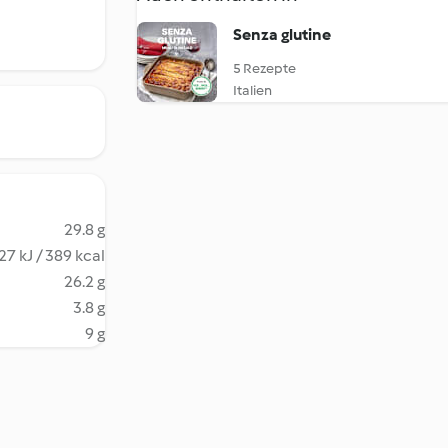
Senza glutine
5 Rezepte
Italien
29.8 g
27 kJ / 389 kcal
26.2 g
3.8 g
9 g