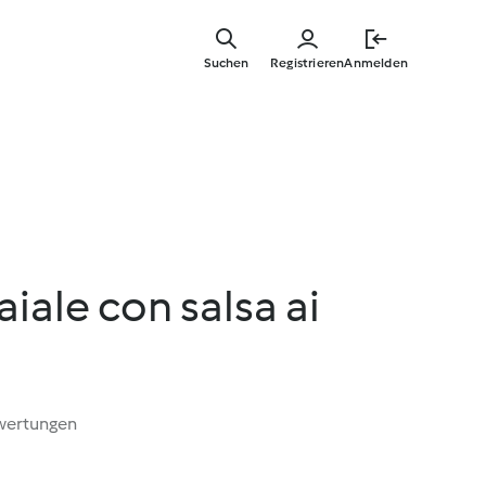
Springe
zum
Suchen
Registrieren
Anmelden
Hauptinha
aiale con salsa ai
wertungen