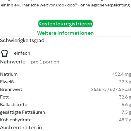
ein in die kulinarische Welt von Cookidoo® - ohne jegliche Verpflichtung.
Kostenlos registrieren
Weitere Informationen
Schwierigkeitsgrad
einfach
Nährwerte
pro 1 portion
Natrium
452.4 mg
Eiweiß
32.3 g
Brennwert
2636 kJ / 627.5 kcal
Fett
32.6 g
Ballaststoffe
6.6 g
gesättigte Fettsäuren
7.5 g
Kohlenhydrate
48.7 g
Auch enthalten in