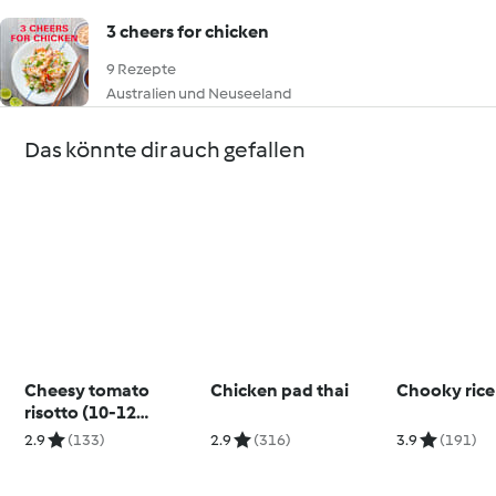
3 cheers for chicken
9 Rezepte
Australien und Neuseeland
Das könnte dir auch gefallen
Cheesy tomato
Chicken pad thai
Chooky rice
risotto (10-12
months)
2.9
(133)
2.9
(316)
3.9
(191)