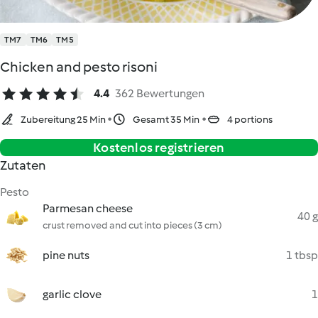
TM7
TM6
TM5
Chicken and pesto risoni
4.4
362 Bewertungen
Zubereitung 25 Min
Gesamt 35 Min
4 portions
Kostenlos registrieren
Zutaten
Pesto
Parmesan cheese
40 g
crust removed and cut into pieces (3 cm)
pine nuts
1 tbsp
garlic clove
1