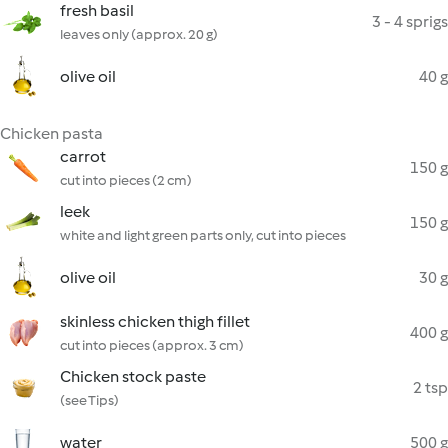
fresh basil
3 - 4 sprigs
leaves only (approx. 20 g)
olive oil
40 g
Chicken pasta
carrot
150 g
cut into pieces (2 cm)
leek
150 g
white and light green parts only, cut into pieces
olive oil
30 g
skinless chicken thigh fillet
400 g
cut into pieces (approx. 3 cm)
Chicken stock paste
2 tsp
(see Tips)
water
500 g